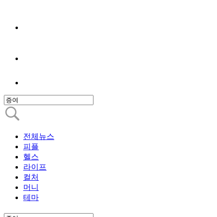
전체뉴스
피플
헬스
라이프
컬처
머니
테마