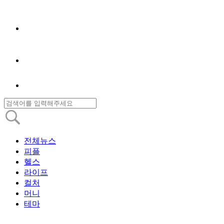
전체뉴스
피플
헬스
라이프
컬처
머니
테마