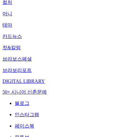
컬처
머니
테마
카드뉴스
컷&칼럼
브라보스페셜
브라보리포트
DIGITAL LIBRARY
50+ 시니어 신춘문예
블로그
인스타그램
페이스북