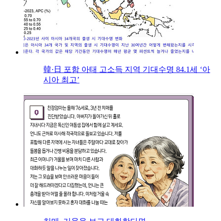
韓·日 포함 아태 고소득 지역 기대수명 84.1세 ‘아
시아 최고’