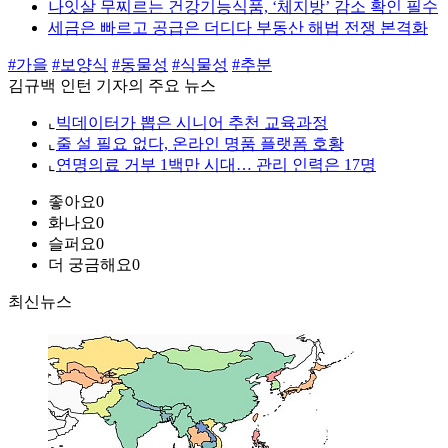
나잇살 무찌르는 건강기능식품, ‘체지방’ 감소 확인 필수
세금은 빠르고 공급은 더디다 부동산 해법 전쟁 본격화
#가을
#보양식
#동물성
#식물성
#추분
김규백 인턴 기자의 주요 뉴스
⌞
빅데이터가 뽑은 시니어 추천 교육과정
⌞
줄 설 필요 없다, 온라인 명품 플랫폼 호황
⌞
연명의료 거부 1백만 시대… 관리 인력은 17명
좋아요
0
화나요
0
슬퍼요
0
더 궁금해요
0
최신뉴스