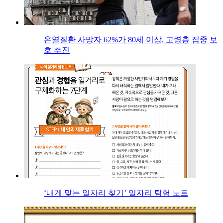
온열질환 사망자 62%가 80세 이상, 고령층 집중 보
호 추진
‘내게 맞는 일자리 찾기’ 일자리 탐험 노트