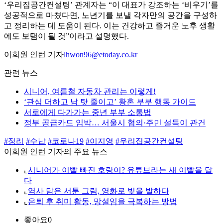
‘우리집공간컨설팅’ 관계자는 “이 대표가 강조하는 ‘비우기’를
성공적으로 마쳤다면, 노년기를 보낼 각자만의 공간을 구성하
고 정리하는 데 도움이 된다. 이는 건강하고 즐거운 노후 생활
에도 보탬이 될 것”이라고 설명했다.
이희원 인턴 기자
lhwon96@etoday.co.kr
관련 뉴스
시니어, 여름철 자동차 관리는 이렇게!
‘관심 더하고 남 탓 줄이고’ 황혼 부부 행동 가이드
서로에게 다가가는 중년 부부 소통법
정부 공급카드 임박… 서울시 협의·주민 설득이 관건
#정리
#수납
#코로나19
#이지영
#우리집공간컨설팅
이희원 인턴 기자의 주요 뉴스
⌞
시니어가 이빨 빠진 호랑이? 유튜브라는 새 이빨을 달
다
⌞
역사 담은 서툰 그림, 영화로 빛을 발하다
⌞
은퇴 후 취미 활동, 망설임을 극복하는 방법
좋아요
0