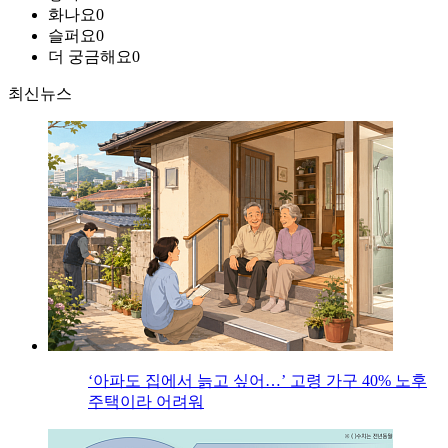
화나요
0
슬퍼요
0
더 궁금해요
0
최신뉴스
‘아파도 집에서 늙고 싶어…’ 고령 가구 40% 노후
주택이라 어려워