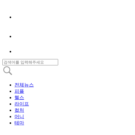
전체뉴스
피플
헬스
라이프
컬처
머니
테마