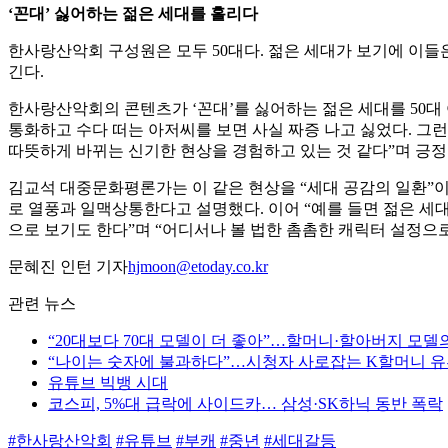
‘꼰대’ 싫어하는 젊은 세대를 홀리다
한사랑산악회 구성원은 모두 50대다. 젊은 세대가 보기에 이들은 
긴다.
한사랑산악회의 콘텐츠가 ‘꼰대’를 싫어하는 젊은 세대를 50
통화하고 수다 떠는 아저씨를 보면 사실 짜증 나고 싫었다. 그
따뜻하게 바뀌는 신기한 현상을 경험하고 있는 것 같다”며 긍정
김교석 대중문화평론가는 이 같은 현상을 “세대 공감의 일환”이
로 열풍과 일맥상통한다고 설명했다. 이어 “예를 들면 젊은 세
으로 보기도 한다”며 “어디서나 볼 법한 촘촘한 캐릭터 설정으
문혜진 인턴 기자
hjmoon@etoday.co.kr
관련 뉴스
“20대보다 70대 모델이 더 좋아”…할머니·할아버지 모델
“나이는 숫자에 불과하다”…시청자 사로잡는 K할머니 
유튜브 빅뱅 시대
코스피, 5%대 급락에 사이드카… 삼성·SK하닉 동반 폭락
#한사랑산악회
#유튜브
#부캐
#중년
#세대갈등