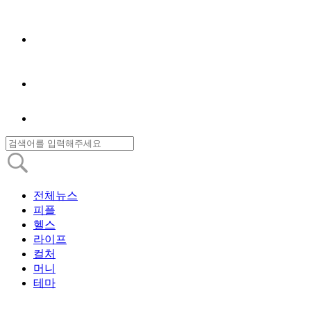
전체뉴스
피플
헬스
라이프
컬처
머니
테마