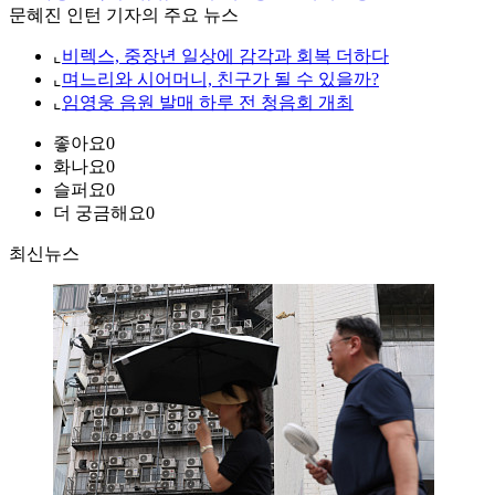
문혜진 인턴 기자의 주요 뉴스
⌞
비렉스, 중장년 일상에 감각과 회복 더하다
⌞
며느리와 시어머니, 친구가 될 수 있을까?
⌞
임영웅 음원 발매 하루 전 청음회 개최
좋아요
0
화나요
0
슬퍼요
0
더 궁금해요
0
최신뉴스