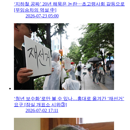
‘지하철 공짜’ 20년 해묵은 논란⋯초고령사회 갈등으로
[무임승차의 역설 中]
2026-07-23 05:00
‘청년 보수화’로만 볼 수 있나…홍대로 옮겨간 ‘재선거’
요구 [잠실 개표소 시위③]
2026-07-02 17:11