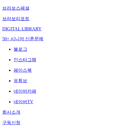
브라보스페셜
브라보리포트
DIGITAL LIBRARY
50+ 시니어 신춘문예
블로그
인스타그램
페이스북
유튜브
네이버카페
네이버TV
회사소개
구독신청