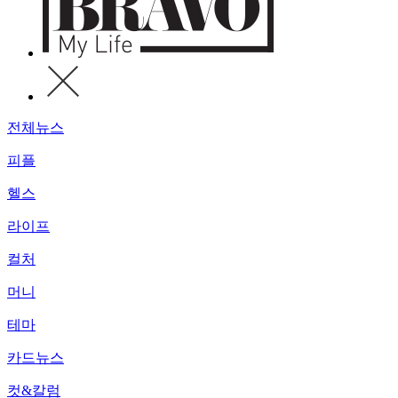
전체뉴스
피플
헬스
라이프
컬처
머니
테마
카드뉴스
컷&칼럼