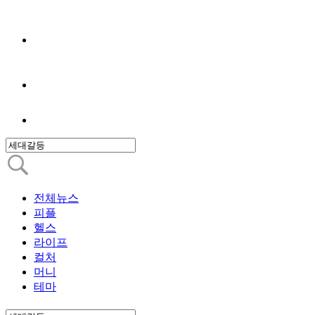
전체뉴스
피플
헬스
라이프
컬처
머니
테마