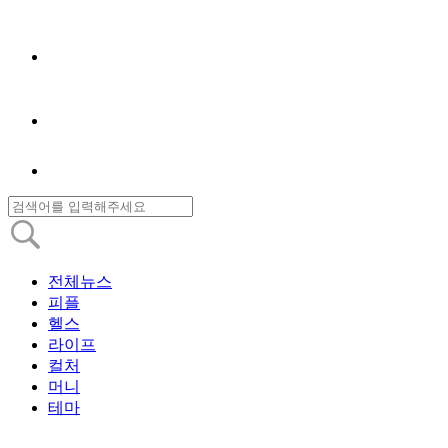
전체뉴스
피플
헬스
라이프
컬처
머니
테마