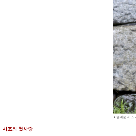
▲송태준 시조 
시조와 첫사랑