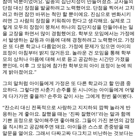
참여 덕분이었어요. 일종의 집단지성이 만들어졌죠. 교사들의
단점 대신 장점을 발굴하려고 노력했어요. 단점을 찍어서 고치
려고 하면 잠깐 바뀌는 척만 할 뿐이에요. 진심으로 변화시키
려면 그 사람의 장점을 키워줘야 한다고 생각해요. 실제로 그
렇게 모두의 장점이 뭉쳐서 하나의 집단지성을 만들어내는 일
을 교장을 하면서 많이 경험했어요. 학부모 모임에서는 가정에
서 발생하는 갈등과 아픔에 대해 경청하려고 노력했어요. 가정
은 또 다른 학교나 다름없어요. 가정에 문제가 있으면 아이의
표정이 아침부터 밝지 않거든요. 놀라운 건 모임을 통해 학부
모의 상처나 아픔에 대해 서로 듣고 공감하는 시간만 가졌을
뿐인데, 이후 그 모임에 참가한 학부모의 아이 표정이 눈에 띄
게 밝아졌어요.”
그의 말처럼 아이들에게 가정은 또 다른 학교라고 할 만큼 중
요하다. 그렇다면 사춘기 손주를 둔 시니어는 아이들에게 어떻
게 다가가면 좋을까? 손주와 같이 사는 그에게 한번 물어봤다.
“잔소리 대신 전폭적으로 사랑하고 지지하되 깜짝 놀라게 반
응하는 게 좋아요. 잘했을 때는 ‘진짜 잘했어!’라는 말과 함께
기쁜 표정으로 맞이해주면 좋아해요. 그들이 가진 본연의 감정
을 직시하고 공감해주면 돼요. 아이들은 스스로 존중받을 때
말문을 열어요. 그래서 다짜고짜 다그치고 비난하는 것보다는