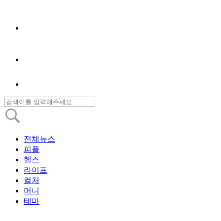
전체뉴스
피플
헬스
라이프
컬처
머니
테마