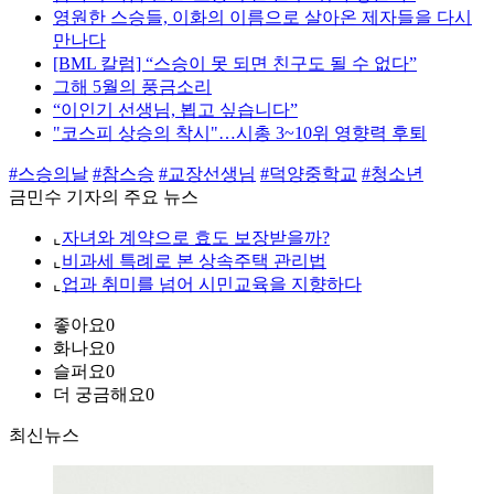
영원한 스승들, 이화의 이름으로 살아온 제자들을 다시
만나다
[BML 칼럼] “스승이 못 되면 친구도 될 수 없다”
그해 5월의 풍금소리
“이인기 선생님, 뵙고 싶습니다”
"코스피 상승의 착시"…시총 3~10위 영향력 후퇴
#스승의날
#참스승
#교장선생님
#덕양중학교
#청소년
금민수 기자의 주요 뉴스
⌞
자녀와 계약으로 효도 보장받을까?
⌞
비과세 특례로 본 상속주택 관리법
⌞
업과 취미를 넘어 시민교육을 지향하다
좋아요
0
화나요
0
슬퍼요
0
더 궁금해요
0
최신뉴스