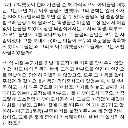
그가 고백했듯이 한때 가면을 쓴 채 가식적으로 아이들을 대했
던 그는 내면 치유 이후 놀랍게 변했다. 그의 변화는 앞서 소개
한 EBS 다큐멘터리를 보면 잘 알 수 있다. 졸업식 날 졸업장을
받으러 단상 위에 올라오는 학생들은 이준원 교장 앞에서 어김
없이 눈물을 보였다. 정년 퇴임식에서는 교사와 학생, 학부모
가 모두 울면서 그를 떠나보냈다. 그 울음의 원인은 모두 한 사
람이었다. 그를 보내지 못하는 마음이 모두의 속눈썹을 촉촉하
게 했다. 그들은 왜 그리도 아쉬워했을까? 그들에게 그는 어떤
사람이었을까?
“재임 시절 누군가를 만날 때 교장이란 지위를 앞세우지 않았
어요. 학교 내의 직원과 학생, 그리고 학부모를 인간 대 인간으
로 만났어요. 당연히 차별하지 않았고요. 모두 그 마음을 알아
주셨던 것 같아요. 8년 동안 덕양중학교에 있었는데, 사실 4년
쯤 하고 나서 다른 곳으로 가야 했죠. 가기로 해놓고 날짜만 기
다리고 있는데, 교장실에 학부모님들이 찾아오시더군요. 가끔
그렇게 스스럼없이 찾아오시곤 해서, 그날도 어김없이 재밌게
대화를 나눴죠. 그런데 끝에 다들 ‘다른 데 안 가시죠?’라고 말
씀하시더군요.(웃음) 부족한 저를 붙잡아주시는 게 정말 감사
했어요. 그때 운 좋게 중임이 가능해지면서 한 번 더 열심히 하
게 됐죠.”