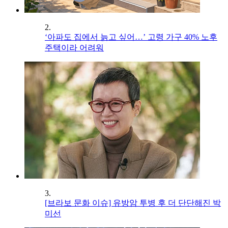
2.
‘아파도 집에서 늙고 싶어…’ 고령 가구 40% 노후
주택이라 어려워
3.
[브라보 문화 이슈] 유방암 투병 후 더 단단해진 박
미선