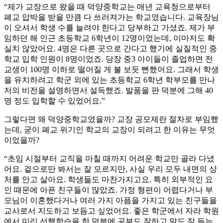
“제가 교장으로 왔을 때 덕양중학교는 매년 교육청으로부터
폐교 압박을 받을 만큼 다 쓰러져가는 학교였습니다. 교육장님
이 오셔서 학생 수를 늘려야 한다고 당부하고 가셨죠. 제가 부
임하던 해 인근 초등학교 6학년이 12명이었는데, 이마저도 확
실치 않았어요. 4명은 다른 곳으로 간다고 했기에 실질적인 중
학교 입학 인원이 8명이었죠. 당장 중3 아이들이 졸업하면 전
교생이 100명 이하로 떨어질 게 불 보듯 뻔했어요. 그래서 학생
을 유치하려고 학군 외에 있는 초등학교 6학년 학부모를 만나
저의 비전을 설명하면서 설득했죠. 발품을 판 덕분에 그해 40
명 정도 입학할 수 있었어요.”
그렇다면 왜 덕양중학교였을까? 교장 공모제란 절차로 부임했
는데, 굳이 폐교 위기인 학교의 교장이 되려고 한 이유는 무엇
이었을까?
“초임 시절부터 교직을 마칠 때까지 어려운 학교만 골라 다녔
어요. 겉으로만 봐서는 잘 모르지만, 사실 우리 모두 내면의 상
처를 안고 살아요. 학생들도 마찬가지고요. 특히 외부적인 요
인 때문에 아픈 친구들이 많았죠. 가정 형편이 어렵다거나 부
모님이 이혼했다거나 여러 가지 아픔을 가지고 있는 친구들을
교사로서 지도하고 보듬고 싶었어요. 좋은 학군에서 자라 학원
에서 미리 선행학습을 한 덕분에 공부도 잘하고 말도 잘 듣는