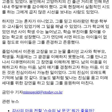
고충도 있었다. 용인에서 고양까지의 긴 출근 거리로 인해 8년
내내 주말부부를 감수해야 했다. 교육 현장에서 실험적인 시도
를 하는 그에게 곱지 않은 시선을 보내는 사람도 있었다.
하지만 그는 혼자가 아니었고, 그를 믿고 따라왔던 학생·학부
모·교사들이 있었기에 그 일을 해낼 수 있었다. 그가 학교에 있
었던 8년 사이 학생 수는 늘어났고, 학습 부진아를 찾아볼 수
없는 학교로 성장했다. 그가 연단에 서면 떠드는 아이들이 없
을 정도로 아이들은 그를 존경하고 존중했다.
졸업식에서 이준원 교장을 보고 눈물 흘리던 교사와 학부모,
학생들. 처음에는 그 광경을 이해하지 못했는데, 그를 만나고
나서 다큐멘터리의 그 장면을 이해하게 됐다. 남의 아픔을 이
해하고자 하는 마음. 남의 얘기를 경청하고자 하는 마음. 이 모
든 것은 진심이라서 가능한 일이었다. 그의 진심이 오래도록
기억에 남을 것 같다. 오늘도 별처럼 빛나는 진심을 품고 미래
세대를 위한 강연을 하고 있을 그를 응원하며 마친다.
금민수 기자
minsugold@etoday.co.kr
관련 뉴스
감사의 마음 전할 '스승의 날 문구' 뭐가 좋을까?