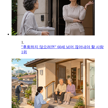
1.
"후회하지 않으려면" 60세 넘어 끊어내야 할 사람
1위