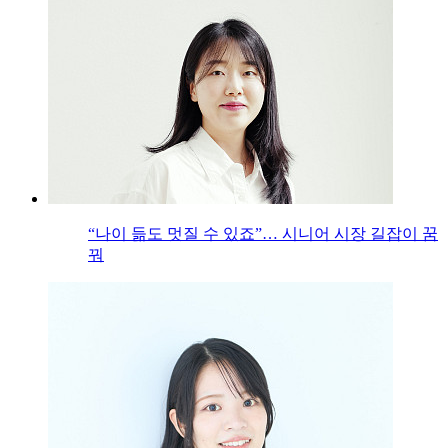
“나이 듦도 멋질 수 있죠”… 시니어 시장 길잡이 꿈
꿔