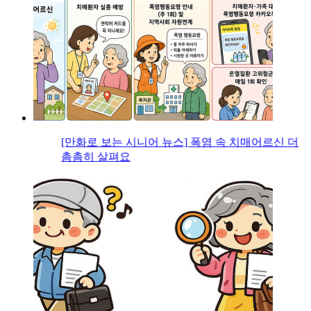
[만화로 보는 시니어 뉴스] 폭염 속 치매어르신 더
촘촘히 살펴요