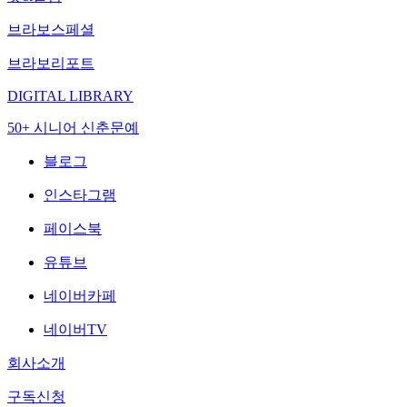
브라보스페셜
브라보리포트
DIGITAL LIBRARY
50+ 시니어 신춘문예
블로그
인스타그램
페이스북
유튜브
네이버카페
네이버TV
회사소개
구독신청