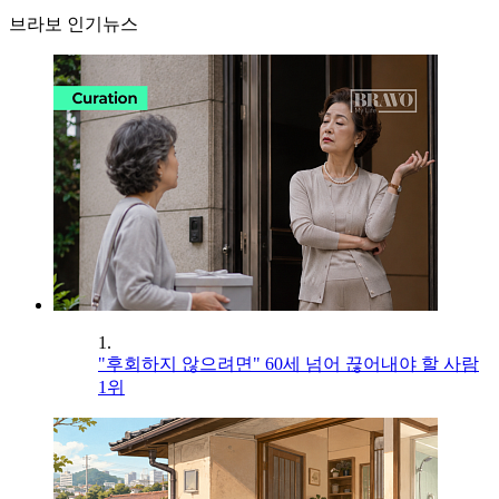
브라보 인기뉴스
1.
"후회하지 않으려면" 60세 넘어 끊어내야 할 사람
1위