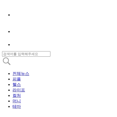
전체뉴스
피플
헬스
라이프
컬처
머니
테마