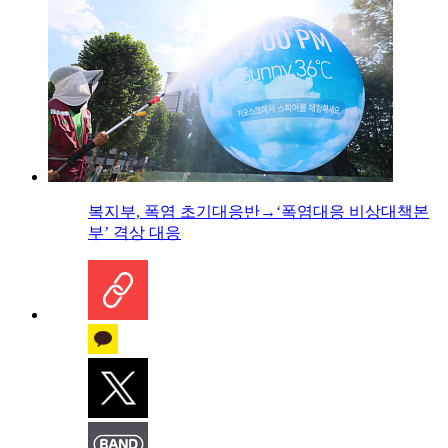
복지부, 폭염 초기대응반→‘폭염대응 비상대책본
부’ 격상 대응