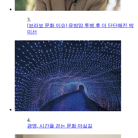
3.
[브라보 문화 이슈] 유방암 투병 후 더 단단해진 박
미선
4.
광명, 시간을 걷는 문화 마실길