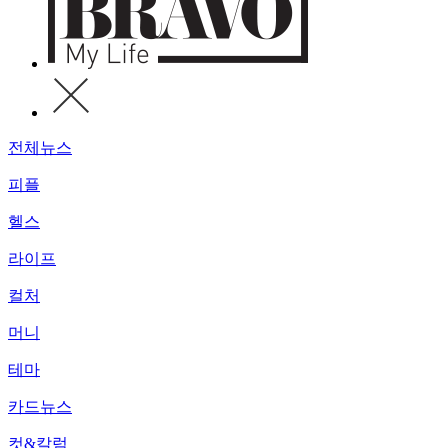
전체뉴스
피플
헬스
라이프
컬처
머니
테마
카드뉴스
컷&칼럼