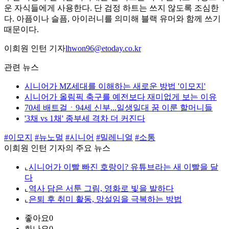
운 자식들에게 사용한다. 단 검정 하트는 쓰지 않도록 조심한
다. 아픔이나 슬픔, 아이러니를 의미해 블랙 유머와 함께 쓰기
때문이다.
이희원 인턴 기자
lhwon96@etoday.co.kr
관련 뉴스
시니어가 MZ세대를 이해하는 새로운 방법 '이모지'
시니어가 올림픽 축구를 예전보다 재미없게 보는 이유
70세 배트걸ㆍ94세 신부...일생일대 꿈 이룬 할머니들
'3채 vs 1채' 종부세 격차 더 커진다
#이모지
#뉴노멀
#시니어
#밀레니얼
#소통
이희원 인턴 기자의 주요 뉴스
⌞
시니어가 이빨 빠진 호랑이? 유튜브라는 새 이빨을 달
다
⌞
역사 담은 서툰 그림, 영화로 빛을 발하다
⌞
은퇴 후 취미 활동, 망설임을 극복하는 방법
좋아요
0
화나요
0