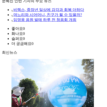
문혜진 인턴 기자의 주요 뉴스
⌞
비렉스, 중장년 일상에 감각과 회복 더하다
⌞
며느리와 시어머니, 친구가 될 수 있을까?
⌞
임영웅 음원 발매 하루 전 청음회 개최
좋아요
0
화나요
0
슬퍼요
0
더 궁금해요
0
최신뉴스