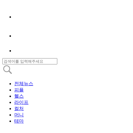
전체뉴스
피플
헬스
라이프
컬처
머니
테마