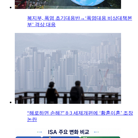
복지부, 폭염 초기대응반→‘폭염대응 비상대책본
부’ 격상 대응
“해로하면 손해?” 8·3 세제개편에 ‘황혼이혼’ 조장
논란