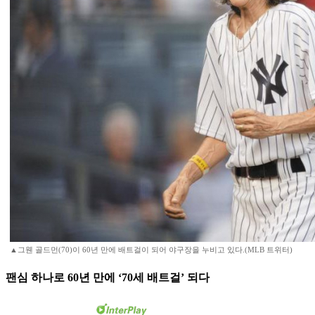
▲그웬 골드먼(70)이 60년 만에 배트걸이 되어 야구장을 누비고 있다.(MLB 트위터)
팬심 하나로 60년 만에 ‘70세 배트걸’ 되다