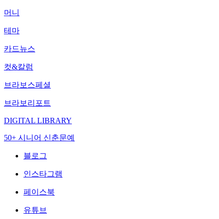
머니
테마
카드뉴스
컷&칼럼
브라보스페셜
브라보리포트
DIGITAL LIBRARY
50+ 시니어 신춘문예
블로그
인스타그램
페이스북
유튜브