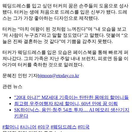
웨딩드레스를 입고 싶던 터커의 꿈은 손주들의 도움으로 성사
됐다. 터커는 생애 처음으로 드레스를 입은 신부가 됐다. 드레
스는 그가 가장 좋아하는 디자인으로 제작됐다.
터커는 “마치 여왕이 된 것처럼 느껴진다”며 "내 모습을 보고
'저 사람이 누구죠?'라고 말할 정도였다"고 말했다. 덧붙여 “오
늘은 진짜 결혼하는 것 같다”며 기쁨을 감추지 못했다.
터커가 웨딩드레스를 입은 모습은 페이스북을 통해 빠르게 퍼
져나갔다. 그의 가족은 지난 주말 내내 브런치, 피로연 등을 이
어가며 터커를 축하한 것으로 알려졌다.
문혜진 인턴 기자
hjmoon@etoday.co.kr
관련 뉴스
"20대 아냐?" MZ세대 기죽이는 탄탄한 몸매의 할머니들
최고령 우주여행자 82세 할머니, 60년 만에 꿈 이뤄
SK하이닉스, 용인·청주 54조 투자… AI 메모리 생산기지
키운다
#할머니
#시니어
#야구
#웨딩드레스
#미국