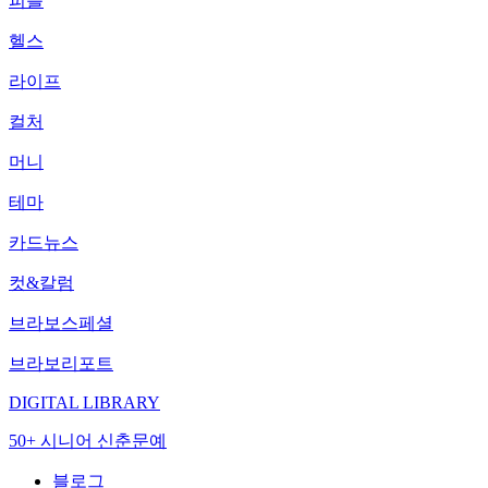
피플
헬스
라이프
컬처
머니
테마
카드뉴스
컷&칼럼
브라보스페셜
브라보리포트
DIGITAL LIBRARY
50+ 시니어 신춘문예
블로그