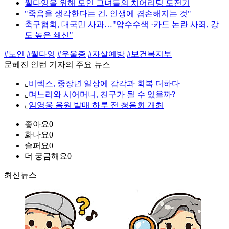
웰다잉을 위해 모인 그녀들의 치어리딩 도전기
"죽음을 생각한다는 건, 인생에 겸손해지는 것"
축구협회, 대국민 사과…"압수수색 ·카드 논란 사죄, 강
도 높은 쇄신"
#노인
#웰다잉
#우울증
#자살예방
#보건복지부
문혜진 인턴 기자의 주요 뉴스
⌞
비렉스, 중장년 일상에 감각과 회복 더하다
⌞
며느리와 시어머니, 친구가 될 수 있을까?
⌞
임영웅 음원 발매 하루 전 청음회 개최
좋아요
0
화나요
0
슬퍼요
0
더 궁금해요
0
최신뉴스