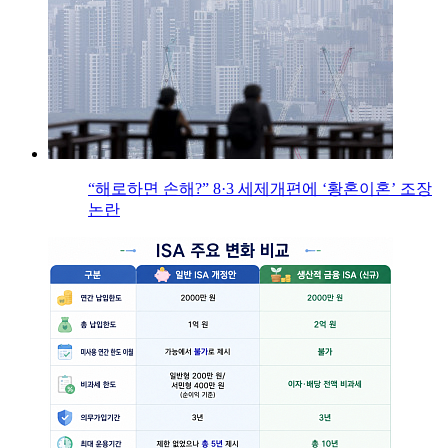
“해로하면 손해?” 8·3 세제개편에 ‘황혼이혼’ 조장
논란