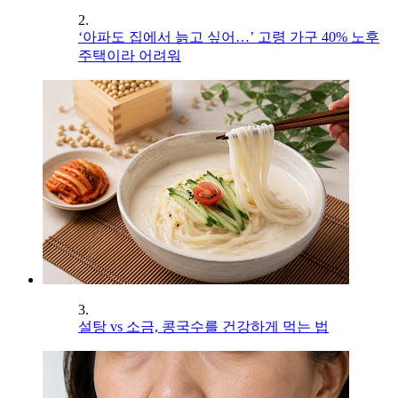
2.
‘아파도 집에서 늙고 싶어…’ 고령 가구 40% 노후
주택이라 어려워
3.
설탕 vs 소금, 콩국수를 건강하게 먹는 법