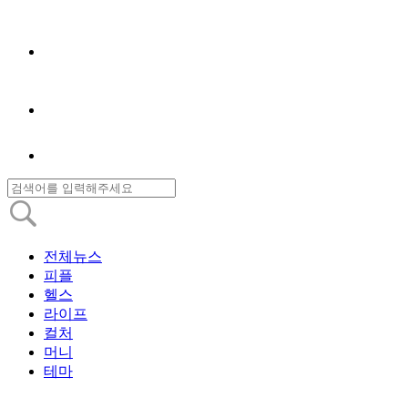
전체뉴스
피플
헬스
라이프
컬처
머니
테마