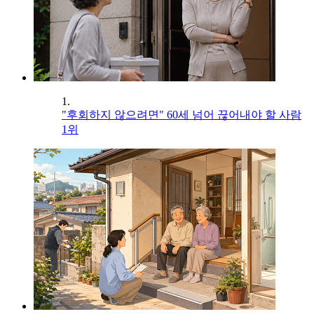
1.
"후회하지 않으려면" 60세 넘어 끊어내야 할 사람
1위