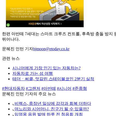
한편 아반떼 7세대는 스마트 크루즈 컨트롤, 후측방 충돌 방지 
뛰어나다.
문혜진 인턴 기자
hjmoon@etoday.co.kr
관련 뉴스
시니어에게 가장 인기 있는 자동차는?
자동차로 가는 섬 여행
테더ㆍ써클, 엇갈린 스테이블코인 2분기 실적
#현대자동차
#그랜저
#아반떼
#시니어
#준중형
문혜진 인턴 기자의 주요 뉴스
⌞
비렉스, 중장년 일상에 감각과 회복 더하다
⌞
며느리와 시어머니, 친구가 될 수 있을까?
⌞
임영웅 음원 발매 하루 전 청음회 개최