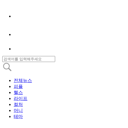
전체뉴스
피플
헬스
라이프
컬처
머니
테마