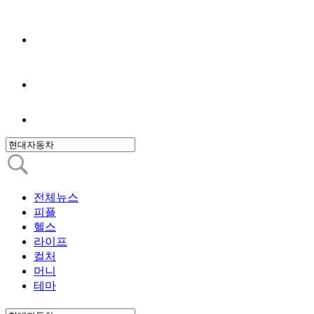
전체뉴스
피플
헬스
라이프
컬처
머니
테마