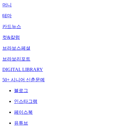
머니
테마
카드뉴스
컷&칼럼
브라보스페셜
브라보리포트
DIGITAL LIBRARY
50+ 시니어 신춘문예
블로그
인스타그램
페이스북
유튜브