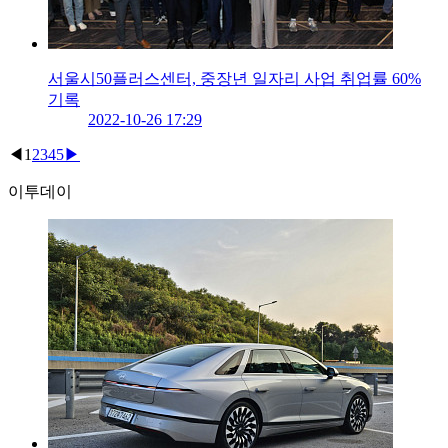
서울시50플러스센터, 중장년 일자리 사업 취업률 60%
기록
2022-10-26 17:29
◀
1
2
3
4
5
▶
이투데이