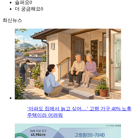
슬퍼요
0
더 궁금해요
0
최신뉴스
‘아파도 집에서 늙고 싶어…’ 고령 가구 40% 노후
주택이라 어려워