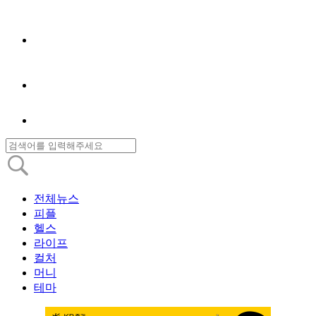
전체뉴스
피플
헬스
라이프
컬처
머니
테마