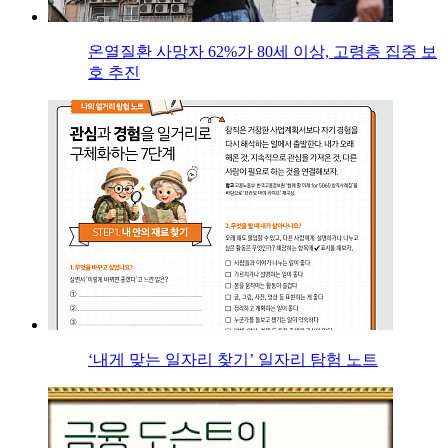
온열질환 사망자 62%가 80세 이상, 고령층 집중 보
호 추진
‘내게 맞는 일자리 찾기’ 일자리 탐험 노트