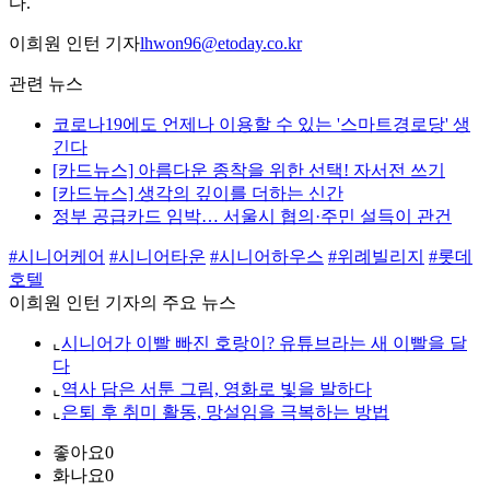
다.
이희원 인턴 기자
lhwon96@etoday.co.kr
관련 뉴스
코로나19에도 언제나 이용할 수 있는 '스마트경로당' 생
긴다
[카드뉴스] 아름다운 종착을 위한 선택! 자서전 쓰기
[카드뉴스] 생각의 깊이를 더하는 신간
정부 공급카드 임박… 서울시 협의·주민 설득이 관건
#시니어케어
#시니어타운
#시니어하우스
#위례빌리지
#롯데
호텔
이희원 인턴 기자의 주요 뉴스
⌞
시니어가 이빨 빠진 호랑이? 유튜브라는 새 이빨을 달
다
⌞
역사 담은 서툰 그림, 영화로 빛을 발하다
⌞
은퇴 후 취미 활동, 망설임을 극복하는 방법
좋아요
0
화나요
0