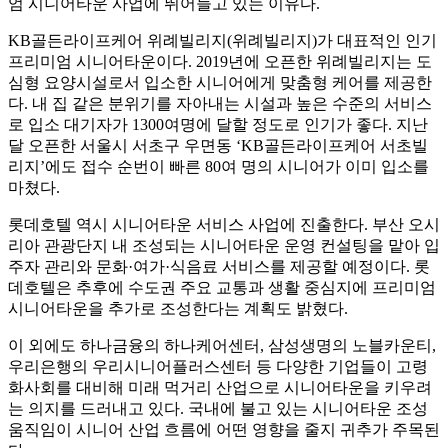
엄 시니어타운 사업에 뛰어들고 있는 이유다.
KB골든라이프케어 위례빌리지(위례빌리지)가 대표적인 인기
프리미엄 시니어타운이다. 2019년에 오픈한 위례빌리지는 도
심형 요양시설로서 입소한 시니어에게 맞춤형 케어를 제공한
다. 내 집 같은 분위기를 자아내는 시설과 높은 수준의 서비스
로 입소 대기자가 1300여명에 달할 정도로 인기가 좋다. 지난
달 오픈한 서울시 서초구 우면동 ‘KB골든라이프케어 서초빌
리지’에도 접수 순번이 빠른 80여 명의 시니어가 이미 입소를
마쳤다.
롯데호텔 역시 시니어타운 서비스 사업에 진출한다. 부산 오시
리아 관광단지 내 조성되는 시니어타운 운영 컨설팅을 맡아 입
주자 관리와 문화·여가·식음료 서비스를 제공할 예정이다. 롯
데호텔은 추후에 수도권 주요 교통과 생활 중심지에 프리미엄
시니어타운을 추가로 조성한다는 계획도 밝혔다.
이 외에도 하나금융의 하나케어센터, 삼성생명의 노블카운티,
우리은행의 우리시니어플러스센터 등 다양한 기업들이 고령
화사회를 대비해 미래 먹거리 산업으로 시니어타운을 키우려
는 의지를 드러내고 있다. 국내에 불고 있는 시니어타운 조성
움직임이 시니어 산업 흐름에 어떤 영향을 줄지 귀추가 주목된