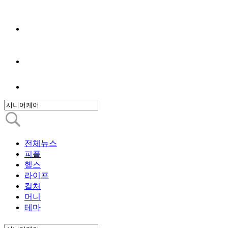
전체뉴스
피플
헬스
라이프
컬처
머니
테마