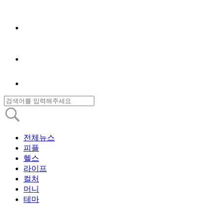
전체뉴스
피플
헬스
라이프
컬처
머니
테마