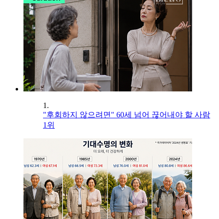
1.
"후회하지 않으려면" 60세 넘어 끊어내야 할 사람
1위