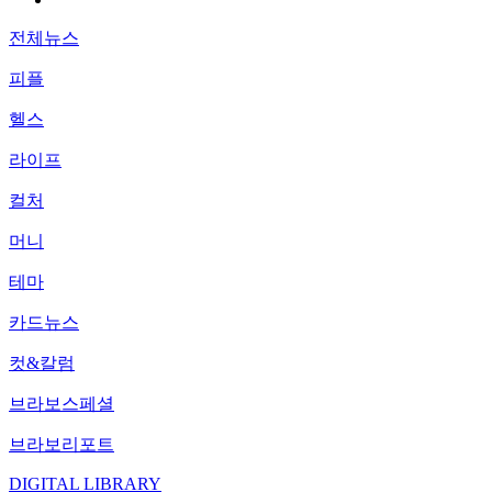
전체뉴스
피플
헬스
라이프
컬처
머니
테마
카드뉴스
컷&칼럼
브라보스페셜
브라보리포트
DIGITAL LIBRARY