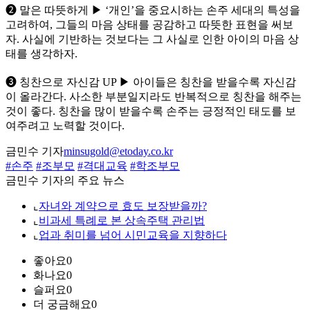
❷ 말은 따뜻하게 ▶ ‘개인’을 중요시하는 손주 세대의 특성을
고려하여, 그들의 마음 상태를 공감하고 따뜻한 표현을 써보
자. 사실에 기반하는 것보다는 그 사실로 인한 아이의 마음 상
태를 생각하자.
❸ 칭찬으로 자신감 UP ▶ 아이들은 칭찬을 받을수록 자신감
이 올라간다. 사소한 부분일지라도 반복적으로 칭찬을 해주는
것이 좋다. 칭찬을 많이 받을수록 손주는 긍정적인 태도를 보
여주려고 노력할 것이다.
금민수 기자
minsugold@etoday.co.kr
#손주
#조부모
#격대교육
#학조부모
금민수 기자의 주요 뉴스
⌞
자녀와 계약으로 효도 보장받을까?
⌞
비과세 특례로 본 상속주택 관리법
⌞
업과 취미를 넘어 시민교육을 지향하다
좋아요
0
화나요
0
슬퍼요
0
더 궁금해요
0