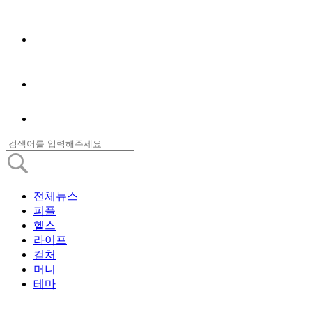
전체뉴스
피플
헬스
라이프
컬처
머니
테마