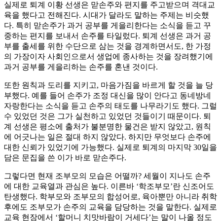
실제로 퇴계 이황 선생은 맏손주와 편지를 주고받으며 격대교
육을 했다고 전해진다. 시대가 달라도 말하는 주제는 비슷했
다. 특히 맏손주가 과거 공부를 게을리한다는 소식을 듣고 꾸
중하는 편지를 보내서 손주를 타일렀다. 퇴계 선생은 과거 공
부를 출세를 위한 수단으로 삼는 것을 경계하면서도, 한 가정
의 가장이자 사회인으로서 생업에 종사하는 것을 장려했기에
과거 공부를 게을리하는 손주를 혼낸 것이다.
또한 원칙과 도리를 지키고, 마음가짐을 바르게 할 것을 늘 당
부했다. 예를 들어 손주가 조정 대신을 많이 안다고 동네방네
자랑한다는 소식을 듣고 손주의 태도를 나무라기도 했다. 그럴
수 있었던 것은 그가 실천하고 있었던 것들이기 때문이다. 퇴
계 선생은 평소에 출처가 불분명한 물건은 받지 않았고, 원칙
에 어긋나는 일은 절대 하지 않았다. 하지만 무엇보다 손주에
대한 신뢰가 있었기에 가능했다. 실제로 퇴계의 마지막 30일을
담은 문집을 쓴 이가 바로 맏손주다.
그렇다면 현재 조부모의 모습은 어떨까? 세월이 지나도 손주
에 대한 교육열과 관심은 높다. 이른바 ‘학조부모’란 신조어도
탄생했다. 학부모와 조부모의 합성어로, 육아뿐만 아니라 취학
후에도 조부모가 손주의 교육을 담당하는 것을 말한다. 실제로
교육 현장에서 ‘할머니 치맛바람이 거세다’는 말이 나올 정도