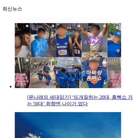
최신뉴스
[윤나래의 세대읽기] ‘뜨개질하는 20대, 흠뻑쇼 가
는 50대’ 취향엔 나이가 없다