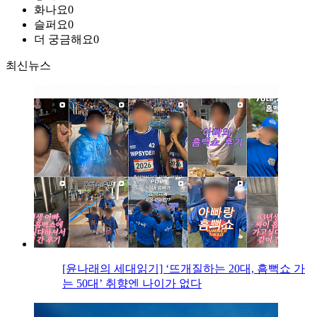
화나요
0
슬퍼요
0
더 궁금해요
0
최신뉴스
[윤나래의 세대읽기] ‘뜨개질하는 20대, 흠뻑쇼 가
는 50대’ 취향엔 나이가 없다