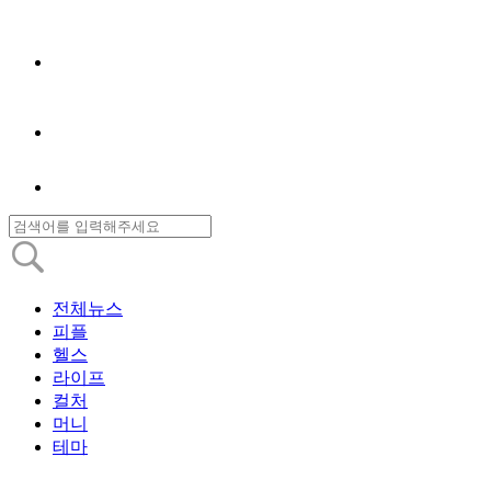
전체뉴스
피플
헬스
라이프
컬처
머니
테마