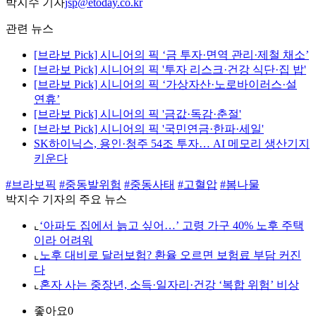
박지수 기자
jsp@etoday.co.kr
관련 뉴스
[브라보 Pick] 시니어의 픽 ‘금 투자·면역 관리·제철 채소’
[브라보 Pick] 시니어의 픽 '투자 리스크·건강 식단·집 밥'
[브라보 Pick] 시니어의 픽 ‘가상자산·노로바이러스·설
연휴’
[브라보 Pick] 시니어의 픽 '금값·독감·춘절'
[브라보 Pick] 시니어의 픽 '국민연금·한파·세일'
SK하이닉스, 용인·청주 54조 투자… AI 메모리 생산기지
키운다
#브라보픽
#중동발위험
#중동사태
#고혈압
#봄나물
박지수 기자의 주요 뉴스
⌞
‘아파도 집에서 늙고 싶어…’ 고령 가구 40% 노후 주택
이라 어려워
⌞
노후 대비로 달러보험? 환율 오르면 보험료 부담 커진
다
⌞
혼자 사는 중장년, 소득·일자리·건강 ‘복합 위험’ 비상
좋아요
0