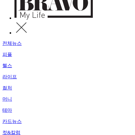
전체뉴스
피플
헬스
라이프
컬처
머니
테마
카드뉴스
컷&칼럼