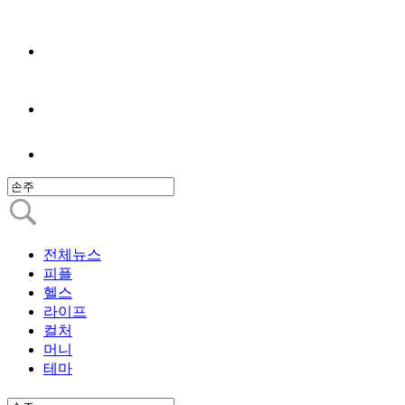
전체뉴스
피플
헬스
라이프
컬처
머니
테마