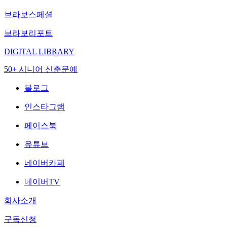
브라보스페셜
브라보리포트
DIGITAL LIBRARY
50+ 시니어 신춘문예
블로그
인스타그램
페이스북
유튜브
네이버카페
네이버TV
회사소개
구독신청