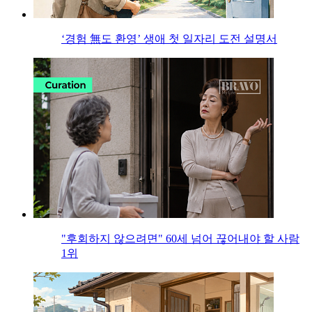
‘경험 無도 환영’ 생애 첫 일자리 도전 설명서
"후회하지 않으려면" 60세 넘어 끊어내야 할 사람
1위