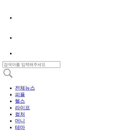
전체뉴스
피플
헬스
라이프
컬처
머니
테마