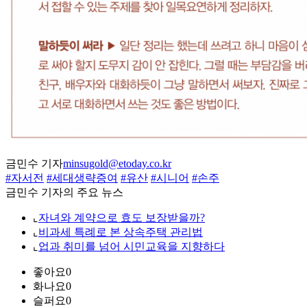
금민수 기자
minsugold@etoday.co.kr
#자서전
#세대생략증여
#유산
#시니어
#손주
금민수 기자의 주요 뉴스
⌞
자녀와 계약으로 효도 보장받을까?
⌞
비과세 특례로 본 상속주택 관리법
⌞
업과 취미를 넘어 시민교육을 지향하다
좋아요
0
화나요
0
슬퍼요
0