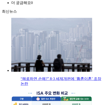
더 궁금해요
0
최신뉴스
“해로하면 손해?” 8·3 세제개편에 ‘황혼이혼’ 조장
논란