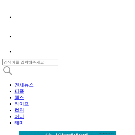
전체뉴스
피플
헬스
라이프
컬처
머니
테마