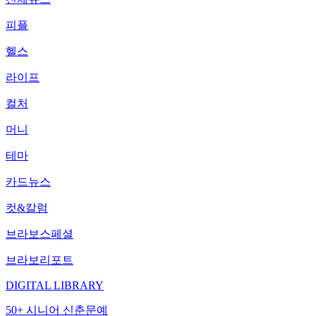
피플
헬스
라이프
컬처
머니
테마
카드뉴스
컷&칼럼
브라보스페셜
브라보리포트
DIGITAL LIBRARY
50+ 시니어 신춘문예