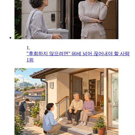
1.
"후회하지 않으려면" 60세 넘어 끊어내야 할 사람
1위