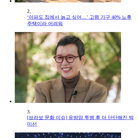
2.
‘아파도 집에서 늙고 싶어…’ 고령 가구 40% 노후
주택이라 어려워
3.
[브라보 문화 이슈] 유방암 투병 후 더 단단해진 박
미선