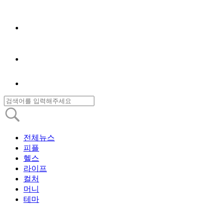
전체뉴스
피플
헬스
라이프
컬처
머니
테마