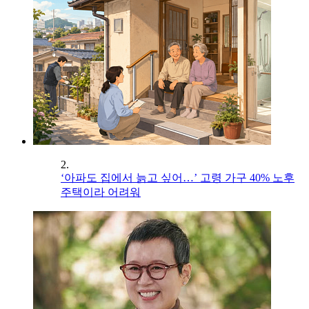
2.
‘아파도 집에서 늙고 싶어…’ 고령 가구 40% 노후
주택이라 어려워