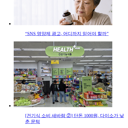
“SNS 영양제 광고, 어디까지 믿어야 할까”
[건기식 소비 새바람 ②] 단돈 1000원, 다이소가 낮
춘 문턱