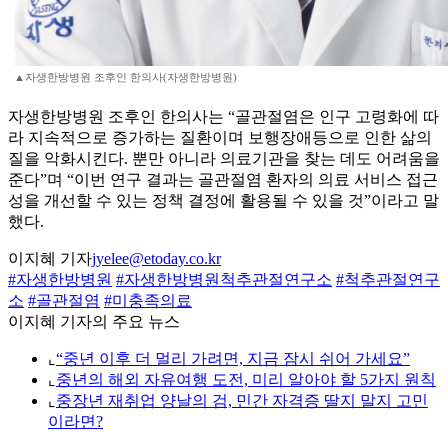
▲자생한방병원 조후인 한의사(자생한방병원)
자생한방병원 조후인 한의사는 “골관절염은 인구 고령화에 따
라 지속적으로 증가하는 질환이며 보행장애등으로 인한 삶의
질을 악화시킨다. 뿐만 아니라 의료기관을 찾는 데도 어려움을
준다”며 “이번 연구 결과는 골관절염 환자의 의료 서비스 접근
성을 개선할 수 있는 정책 결정에 활용될 수 있을 것”이라고 말
했다.
이지혜 기자
jyelee@etoday.co.kr
#자생한방병원
#자생한방병원척추관절연구소
#척추관절연구
소
#골관절염
#미충족의료
이지혜 기자의 주요 뉴스
⌞
“중년 이후 더 멀리 가려면, 지금 잠시 쉬어 가세요”
⌞
중년의 해외 자유여행 도전, 미리 알아야 할 5가지 원칙
⌞
중장년 재취업 양날의 검, 민간 자격증 딸지 말지 고민
이라면?