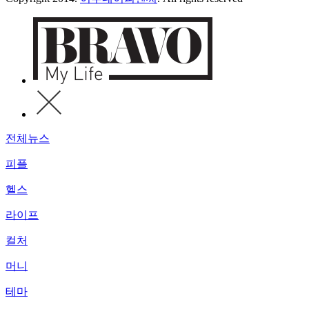
전체뉴스
피플
헬스
라이프
컬처
머니
테마