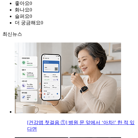
좋아요
0
화나요
0
슬퍼요
0
더 궁금해요
0
최신뉴스
[건강앱 첫걸음 ①] 병원 문 앞에서 ‘아차!’ 한 적 있
다면