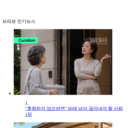
브라보 인기뉴스
1.
"후회하지 않으려면" 60세 넘어 끊어내야 할 사람
1위