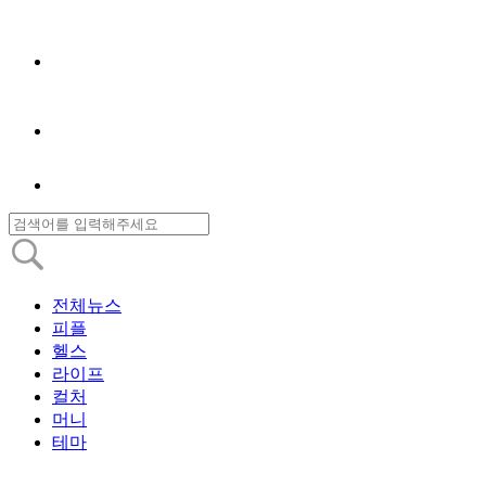
전체뉴스
피플
헬스
라이프
컬처
머니
테마