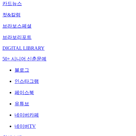
카드뉴스
컷&칼럼
브라보스페셜
브라보리포트
DIGITAL LIBRARY
50+ 시니어 신춘문예
블로그
인스타그램
페이스북
유튜브
네이버카페
네이버TV