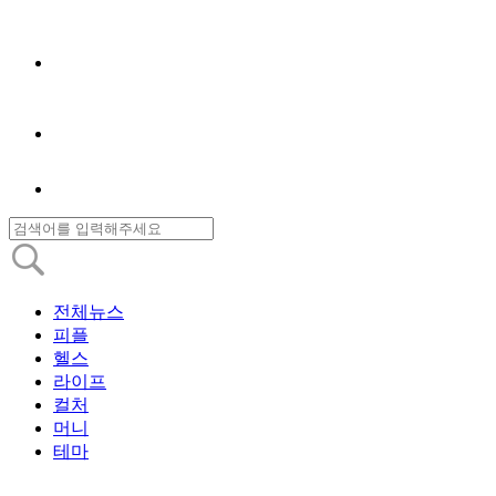
전체뉴스
피플
헬스
라이프
컬처
머니
테마