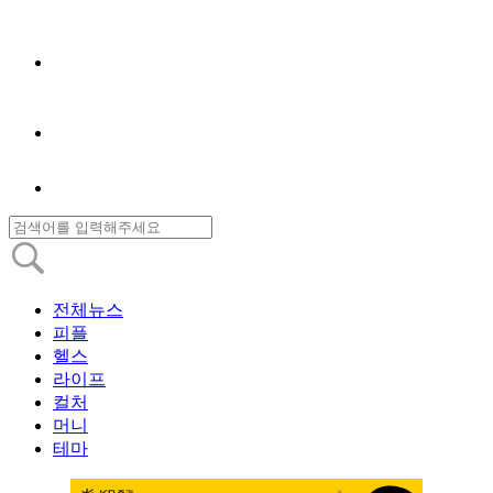
전체뉴스
피플
헬스
라이프
컬처
머니
테마