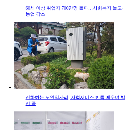
60세 이상 취업자 700만명 돌파…사회복지 늘고·
농업 감소
진화하는 노인일자리, 사회서비스 빈틈 메우며 발
전 중