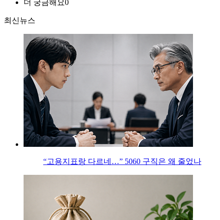
더 궁금해요
0
최신뉴스
“고용지표랑 다르네…” 5060 구직은 왜 줄었나