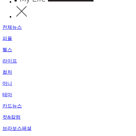
전체뉴스
피플
헬스
라이프
컬처
머니
테마
카드뉴스
컷&칼럼
브라보스페셜