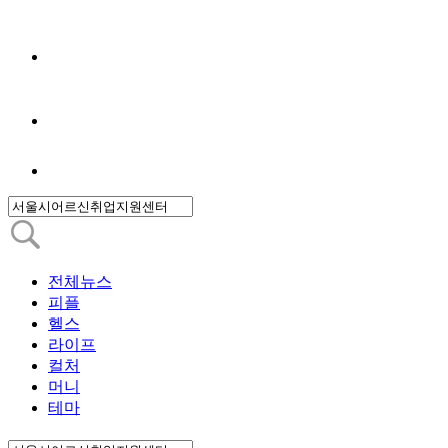
전체뉴스
피플
헬스
라이프
컬처
머니
테마