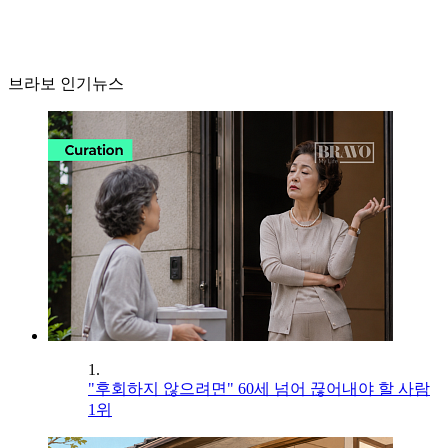
브라보 인기뉴스
1.
"후회하지 않으려면" 60세 넘어 끊어내야 할 사람
1위