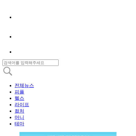
전체뉴스
피플
헬스
라이프
컬처
머니
테마