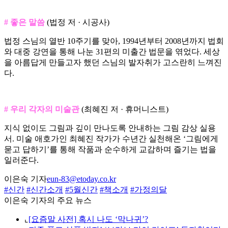
# 좋은 말씀
(법정 저 · 시공사)
법정 스님의 열반 10주기를 맞아, 1994년부터 2008년까지 법회
와 대중 강연을 통해 나눈 31편의 미출간 법문을 엮었다. 세상
을 아름답게 만들고자 했던 스님의 발자취가 고스란히 느껴진
다.
# 우리 각자의 미술관
(최혜진 저 · 휴머니스트)
지식 없이도 그림과 깊이 만나도록 안내하는 그림 감상 실용
서. 미술 애호가인 최혜진 작가가 수년간 실천해온 ‘그림에게
묻고 답하기’를 통해 작품과 순수하게 교감하며 즐기는 법을
일러준다.
이은숙 기자
eun-83@etoday.co.kr
#신간
#신간소개
#5월신간
#책소개
#가정의달
이은숙 기자의 주요 뉴스
⌞
[요즘말 사전] 혹시 나도 ‘막나귀’?