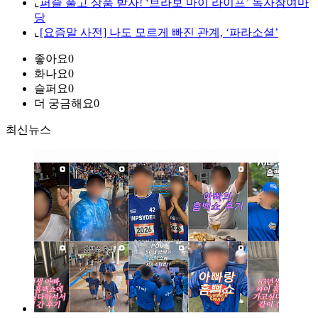
⌞
퍼즐 풀고 상품 받자! ‘브라보 마이 라이프’ 독자참여마
당
⌞
[요즘말 사전] 나도 모르게 빠진 관계, ‘파라소셜’
좋아요
0
화나요
0
슬퍼요
0
더 궁금해요
0
최신뉴스