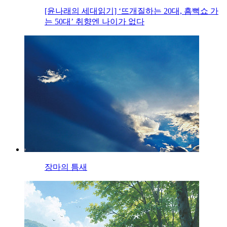
[윤나래의 세대읽기] ‘뜨개질하는 20대, 흠뻑쇼 가
는 50대’ 취향엔 나이가 없다
장마의 틈새