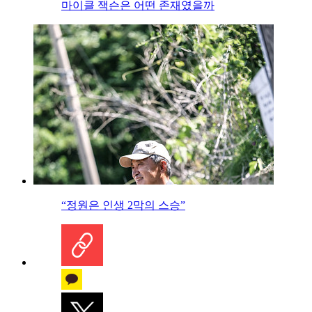
마이클 잭슨은 어떤 존재였을까
“정원은 인생 2막의 스승”