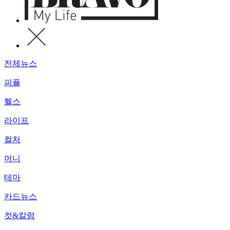
전체뉴스
피플
헬스
라이프
컬처
머니
테마
카드뉴스
컷&칼럼