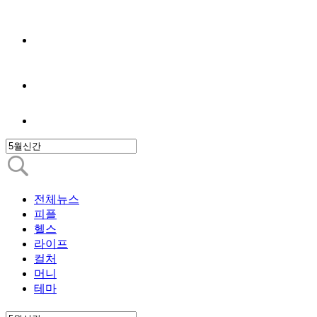
전체뉴스
피플
헬스
라이프
컬처
머니
테마