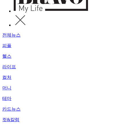
전체뉴스
피플
헬스
라이프
컬처
머니
테마
카드뉴스
컷&칼럼