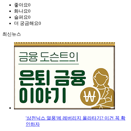
좋아요
0
화나요
0
슬퍼요
0
더 궁금해요
0
최신뉴스
'삼전닉스 열풍'에 레버리지 올라타기? 이건 꼭 확
인하자