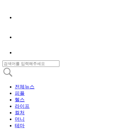
전체뉴스
피플
헬스
라이프
컬처
머니
테마