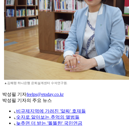
▲김혜령 하나은행 은퇴설계센터 수석연구원.
박성필 기자
feelps@etoday.co.kr
박성필 기자의 주요 뉴스
⌞
비규제지역에 가려진 '알짜' 호재들
⌞
숫자로 알아보는 추억의 앨범들
⌞
늦추면 더 받는 '똘똘한' 국민연금