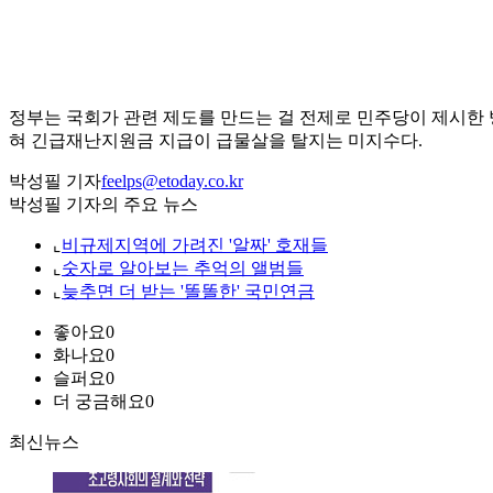
정부는 국회가 관련 제도를 만드는 걸 전제로 민주당이 제시한
혀 긴급재난지원금 지급이 급물살을 탈지는 미지수다.
박성필 기자
feelps@etoday.co.kr
박성필 기자의 주요 뉴스
⌞
비규제지역에 가려진 '알짜' 호재들
⌞
숫자로 알아보는 추억의 앨범들
⌞
늦추면 더 받는 '똘똘한' 국민연금
좋아요
0
화나요
0
슬퍼요
0
더 궁금해요
0
최신뉴스