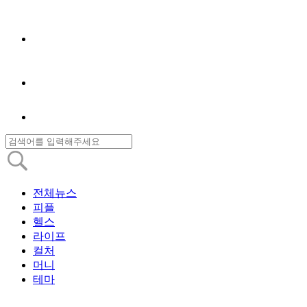
전체뉴스
피플
헬스
라이프
컬처
머니
테마