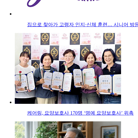
집으로 찾아가 고령자 인지·신체 훈련… 시니어 방문
케어링, 요양보호사 170명 ‘명예 요양보호사’ 위촉