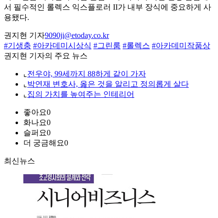
서 필수적인 롤렉스 익스플로러 II가 내부 장식에 중요하게 사
용됐다.
권지현 기자
9090ji@etoday.co.kr
#기생충
#아카데미시상식
#그린룸
#롤렉스
#아카데미작품상
권지현 기자의 주요 뉴스
⌞
전우야, 99세까지 88하게 같이 가자
⌞
박연재 변호사, 옳은 것을 알리고 정의롭게 살다
⌞
집의 가치를 높여주는 인테리어
좋아요
0
화나요
0
슬퍼요
0
더 궁금해요
0
최신뉴스