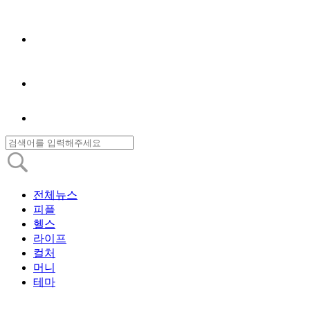
전체뉴스
피플
헬스
라이프
컬처
머니
테마