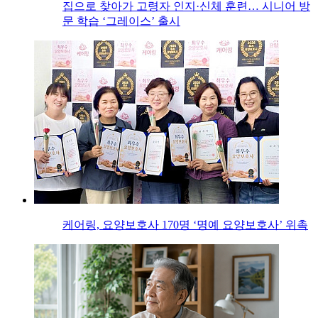
집으로 찾아가 고령자 인지·신체 훈련… 시니어 방
문 학습 ‘그레이스’ 출시
케어링, 요양보호사 170명 ‘명예 요양보호사’ 위촉