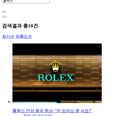
검색결과 총
10
건
최신순
정확도순
롤렉스 만성 품귀 현상, “돈 있어도 못 사요!”
2021-02-04 11:03