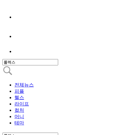
전체뉴스
피플
헬스
라이프
컬처
머니
테마