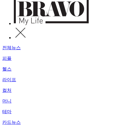
전체뉴스
피플
헬스
라이프
컬처
머니
테마
카드뉴스