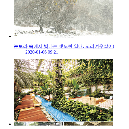
눈보라 속에서 빛나는 샛노란 열매, 꼬리겨우살이!
2020-01-06 09:21