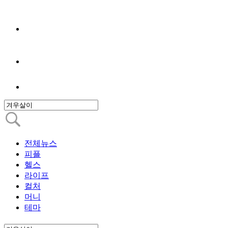
전체뉴스
피플
헬스
라이프
컬처
머니
테마