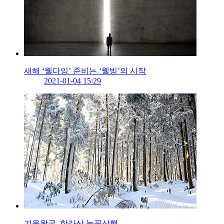
새해 ‘웰다잉’ 준비는 ‘웰빙’의 시작
2021-01-04 15:29
겨울왕국, 한라산 눈꽃산행