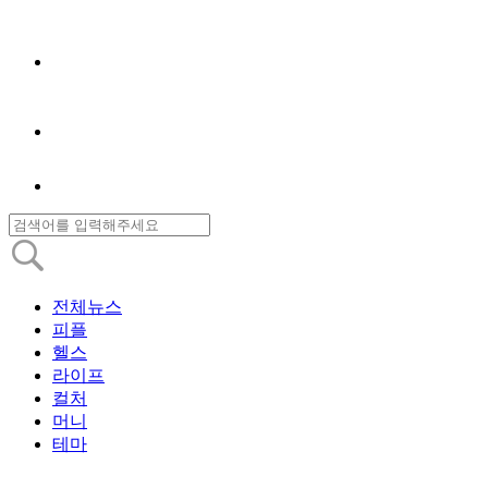
전체뉴스
피플
헬스
라이프
컬처
머니
테마