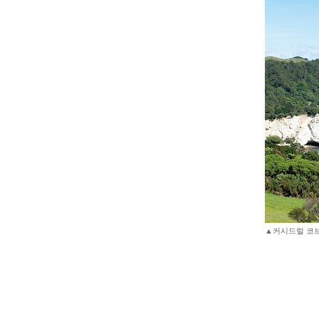
▲커시드럴 코브