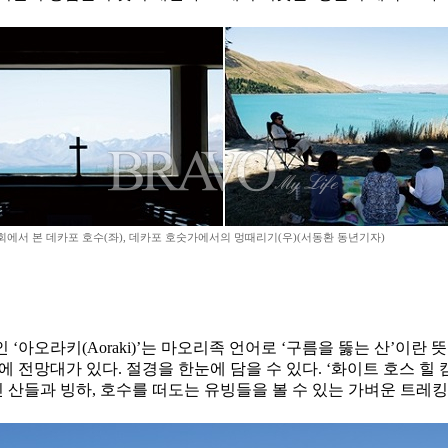
회에서 본 데카포 호수(좌), 데카포 호숫가에서의 멍때리기(우)(서동환 동년기자)
이름인 ‘아오라키(Aoraki)’는 마오리족 언어로 ‘구름을 뚫는 산’
곳에 전망대가 있다. 절경을 한눈에 담을 수 있다. ‘화이트 호스 
설에 덮인 산들과 빙하, 호수를 떠도는 유빙들을 볼 수 있는 가벼운 트레