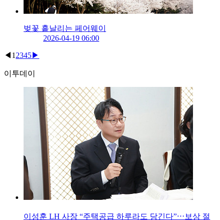
벚꽃 흩날리는 페어웨이
2026-04-19 06:00
◀
1
2
3
4
5
▶
이투데이
이성훈 LH 사장 “주택공급 하루라도 당긴다”⋯보상 절