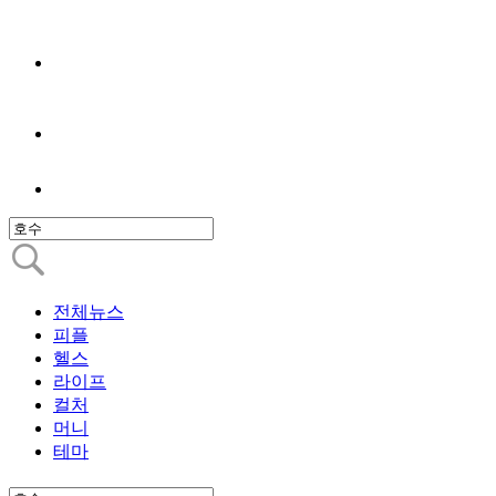
전체뉴스
피플
헬스
라이프
컬처
머니
테마