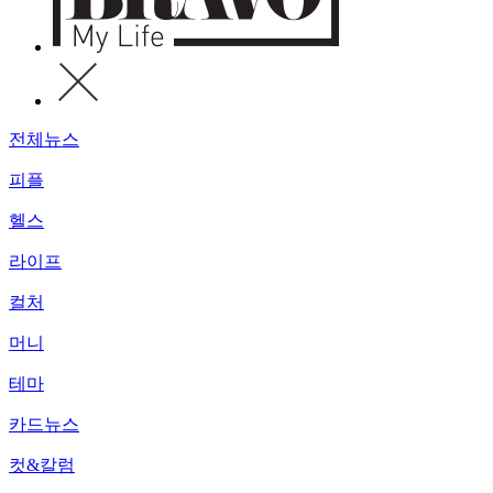
전체뉴스
피플
헬스
라이프
컬처
머니
테마
카드뉴스
컷&칼럼