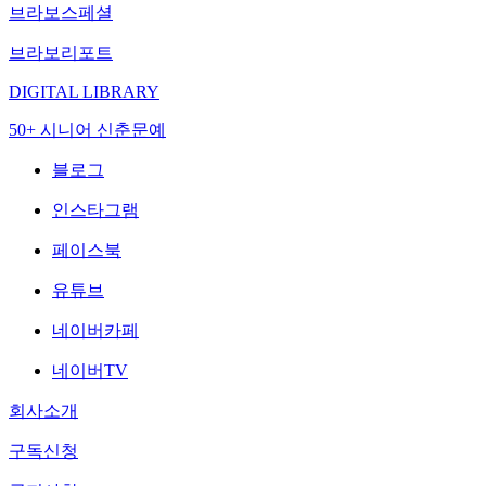
브라보스페셜
브라보리포트
DIGITAL LIBRARY
50+ 시니어 신춘문예
블로그
인스타그램
페이스북
유튜브
네이버카페
네이버TV
회사소개
구독신청