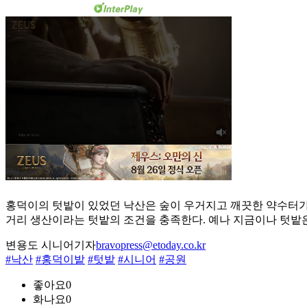
홍덕이의 텃밭이 있었던 낙산은 숲이 우거지고 깨끗한 약수터가 있
거리 생산이라는 텃밭의 조건을 충족한다. 예나 지금이나 텃밭
변용도 시니어기자
bravopress@etoday.co.kr
#낙산
#홍덕이밭
#텃밭
#시니어
#공원
좋아요
0
화나요
0