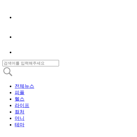
전체뉴스
피플
헬스
라이프
컬처
머니
테마