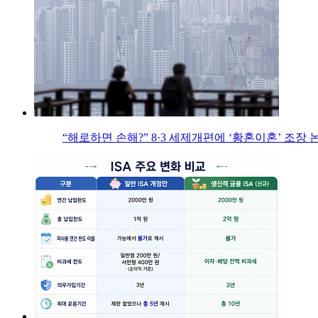
“해로하면 손해?” 8·3 세제개편에 ‘황혼이혼’ 조장 