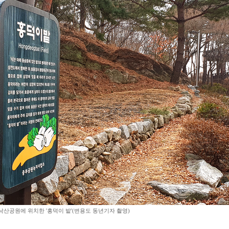
낙산공원에 위치한 '홍덕이 밭'(변용도 동년기자 촬영)