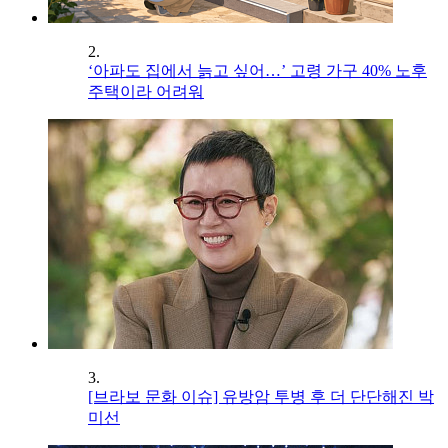
2.
‘아파도 집에서 늙고 싶어…’ 고령 가구 40% 노후
주택이라 어려워
3.
[브라보 문화 이슈] 유방암 투병 후 더 단단해진 박
미선