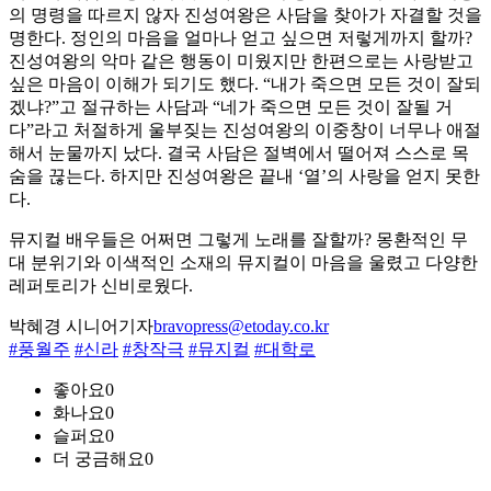
의 명령을 따르지 않자 진성여왕은 사담을 찾아가 자결할 것을
명한다. 정인의 마음을 얼마나 얻고 싶으면 저렇게까지 할까?
진성여왕의 악마 같은 행동이 미웠지만 한편으로는 사랑받고
싶은 마음이 이해가 되기도 했다. “내가 죽으면 모든 것이 잘되
겠냐?”고 절규하는 사담과 “네가 죽으면 모든 것이 잘될 거
다”라고 처절하게 울부짖는 진성여왕의 이중창이 너무나 애절
해서 눈물까지 났다. 결국 사담은 절벽에서 떨어져 스스로 목
숨을 끊는다. 하지만 진성여왕은 끝내 ‘열’의 사랑을 얻지 못한
다.
뮤지컬 배우들은 어쩌면 그렇게 노래를 잘할까? 몽환적인 무
대 분위기와 이색적인 소재의 뮤지컬이 마음을 울렸고 다양한
레퍼토리가 신비로웠다.
박혜경 시니어기자
bravopress@etoday.co.kr
#풍월주
#신라
#창작극
#뮤지컬
#대학로
좋아요
0
화나요
0
슬퍼요
0
더 궁금해요
0