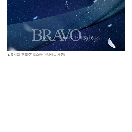
▲뮤지컬 '풍월주' 포스터(더웨이브 제공)