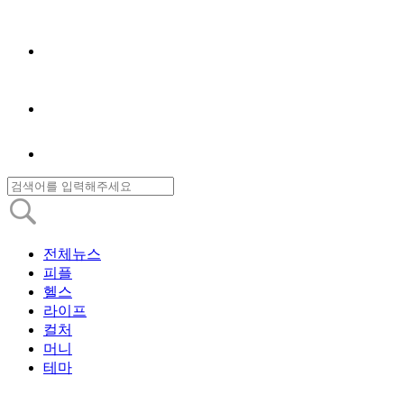
전체뉴스
피플
헬스
라이프
컬처
머니
테마