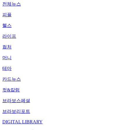
전체뉴스
피플
헬스
라이프
컬처
머니
테마
카드뉴스
컷&칼럼
브라보스페셜
브라보리포트
DIGITAL LIBRARY