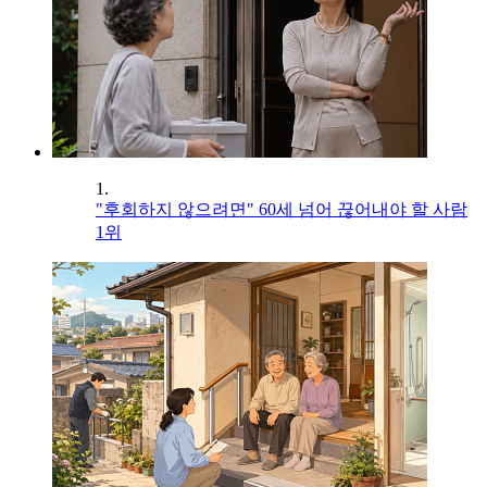
1.
"후회하지 않으려면" 60세 넘어 끊어내야 할 사람
1위