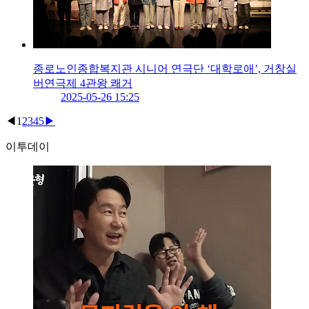
종로노인종합복지관 시니어 연극단 ‘대학로애’, 거창실
버연극제 4관왕 쾌거
2025-05-26 15:25
◀
1
2
3
4
5
▶
이투데이