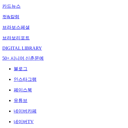
카드뉴스
컷&칼럼
브라보스페셜
브라보리포트
DIGITAL LIBRARY
50+ 시니어 신춘문예
블로그
인스타그램
페이스북
유튜브
네이버카페
네이버TV