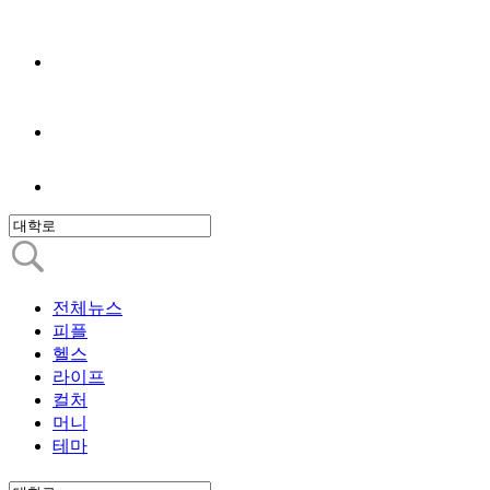
전체뉴스
피플
헬스
라이프
컬처
머니
테마