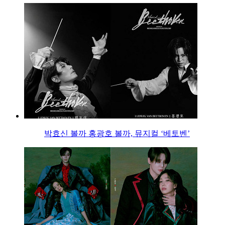
박효신 볼까 홍광호 볼까, 뮤지컬 ‘베토벤’