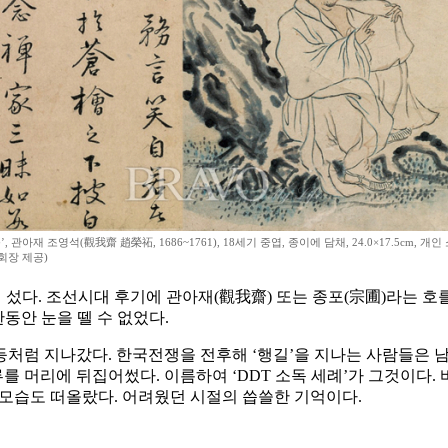
, 관아재 조영석(觀我齋 趙榮祏, 1686~1761), 18세기 중엽, 종이에 담채, 24.0×17.5cm, 개
회장 제공)
섰다. 조선시대 후기에 관아재(觀我齋) 또는 종포(宗圃)라는 호를 
한동안 눈을 뗄 수 없었다.
처럼 지나갔다. 한국전쟁을 전후해 ‘행길’을 지나는 사람들은 남
루를 머리에 뒤집어썼다. 이름하여 ‘DDT 소독 세례’가 그것이다.
던 모습도 떠올랐다. 어려웠던 시절의 씁쓸한 기억이다.