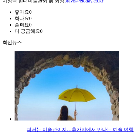
이성낙 현대미술관회 前 회장
bravo@etoday.co.kr
좋아요
0
화나요
0
슬퍼요
0
더 궁금해요
0
최신뉴스
피서는 미술관이지…휴가지에서 만나는 예술 여행