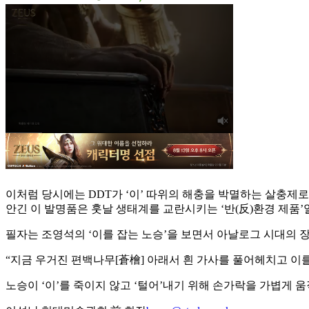
이처럼 당시에는 DDT가 ‘이’ 따위의 해충을 박멸하는 살충제
안긴 이 발명품은 훗날 생태계를 교란시키는 ‘반(反)환경 제품’
필자는 조영석의 ‘이를 잡는 노승’을 보면서 아날로그 시대의 장
“지금 우거진 편백나무[蒼檜] 아래서 흰 가사를 풀어헤치고 이를
노승이 ‘이’를 죽이지 않고 ‘털어’내기 위해 손가락을 가볍게 