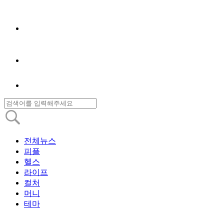
전체뉴스
피플
헬스
라이프
컬처
머니
테마