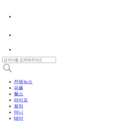
전체뉴스
피플
헬스
라이프
컬처
머니
테마