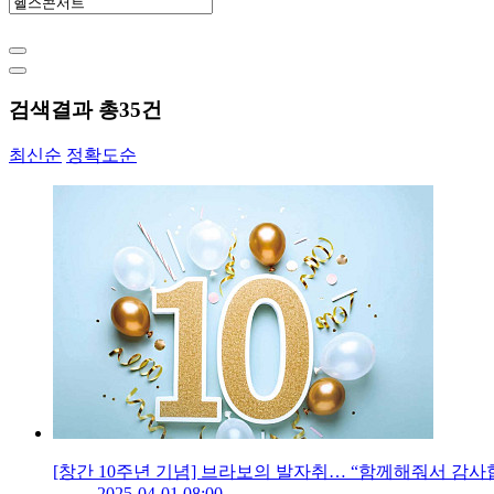
검색결과 총
35
건
최신순
정확도순
[창간 10주년 기념] 브라보의 발자취… “함께해줘서 감사
2025-04-01 08:00