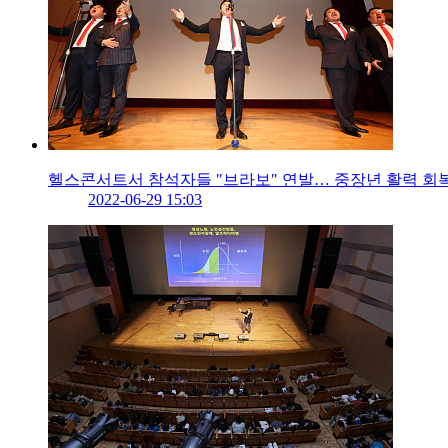
헬스콘서트서 참석자들 "브라보" 연발… 중장년 활력 회
2022-06-29 15:03