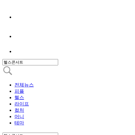
전체뉴스
피플
헬스
라이프
컬처
머니
테마