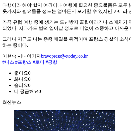
다행이라 해야 할지 여권이나 여행에 필요한 중요물품은 모두 남
옷가지와 필요물품 정도는 얼마든지 포기할 수 있지만 카메라 관
가끔 유럽 여행 중에 생기는 도난방지 꿀팁이라거나 소매치기 체
되었다. 자다가도 벌떡 일어날 정도로 더없이 소중하고 아까운 
그러나 지금도 나는 종종 메일을 뒤적이며 프랑스 경찰의 소식이
하는 중이다.
이현숙 시니어기자
bravopress@etoday.co.kr
#니스
#프랑스
#로마
#공항
좋아요
0
화나요
0
슬퍼요
0
더 궁금해요
0
최신뉴스