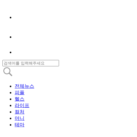
전체뉴스
피플
헬스
라이프
컬처
머니
테마