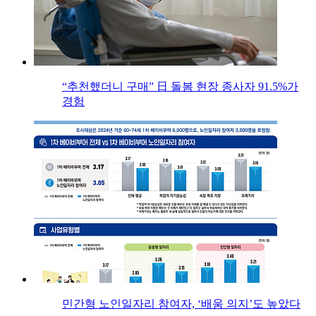
“추천했더니 구매” 日 돌봄 현장 종사자 91.5%가
경험
민간형 노인일자리 참여자, ‘배움 의지’도 높았다