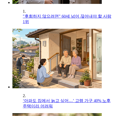
1.
"후회하지 않으려면" 60세 넘어 끊어내야 할 사람
1위
2.
‘아파도 집에서 늙고 싶어…’ 고령 가구 40% 노후
주택이라 어려워