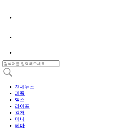
전체뉴스
피플
헬스
라이프
컬처
머니
테마