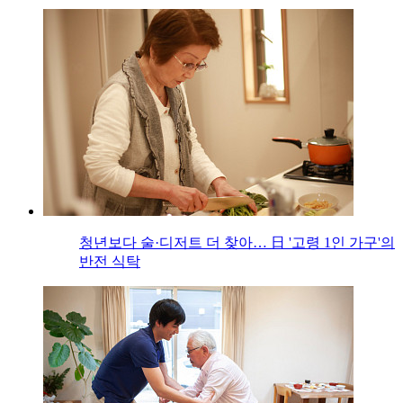
청년보다 술·디저트 더 찾아… 日 '고령 1인 가구'의
반전 식탁