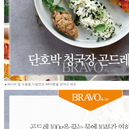
▲레시피 및 도움말 디알앤코 R&D총괄 장대근 셰프