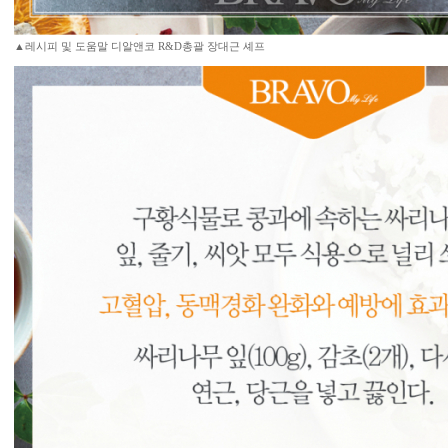
▲레시피 및 도움말 디알앤코 R&D총괄 장대근 셰프