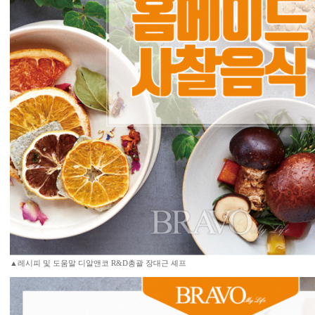
▲레시피 및 도움말 디알앤코 R&D총괄 장대근 셰프