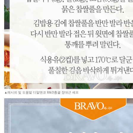
▲레시피 및 도움말 디알앤코 R&D총괄 장대근 셰프