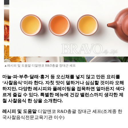
▲레시피 및 도움말 디알앤코 R&D총괄 장대근 셰프
마늘·파·부추·달래·흥거 등 오신채를 넣지 않고 만든 요리를
‘사찰음식’이라 한다. 자칫 맛이 덜하거나 심심할 것이라 오해
하지만, 다양한 레시피와 플레이팅을 접목하면 얼마든지 색다
르게 즐길 수 있다. 특별한 메뉴에 건강 밸런스까지 생각한 제
철 사찰음식 한 상을 소개한다.
레시피 및 도움말
디알앤코 R&D총괄 장대근 셰프(조계종 한
국사찰음식전문교육기관 이수)