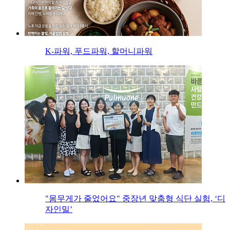
K-파워, 푸드파워, 할머니파워
"몸무게가 줄었어요" 중장년 맞춤형 식단 실험, ‘디
자인밀’