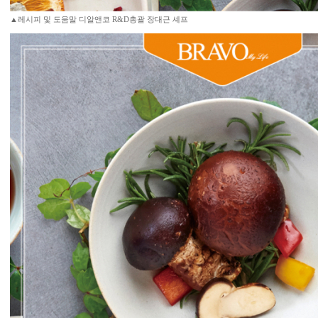
▲레시피 및 도움말 디알앤코 R&D총괄 장대근 셰프