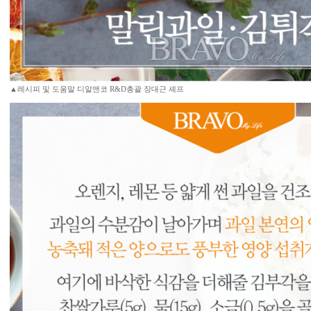
▲레시피 및 도움말 디알앤코 R&D총괄 장대근 셰프