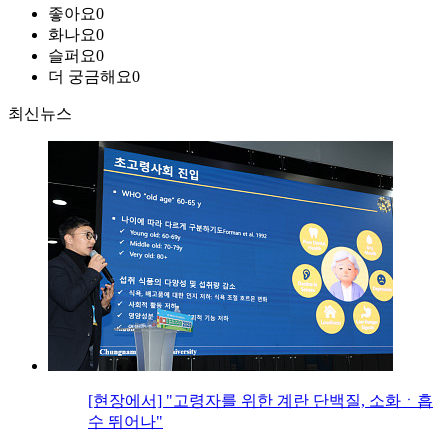
좋아요
0
화나요
0
슬퍼요
0
더 궁금해요
0
최신뉴스
[현장에서] "고령자를 위한 계란 단백질, 소화ㆍ흡
수 뛰어나"