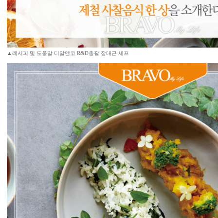
▲레시피 및 도움말 디알앤코 R&D총괄 장대근 셰프