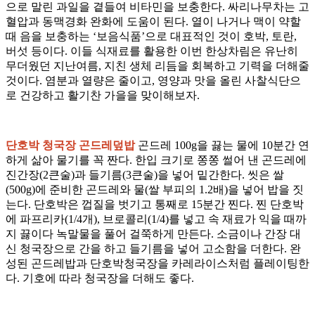
으로 말린 과일을 곁들여 비타민을 보충한다. 싸리나무차는 고
혈압과 동맥경화 완화에 도움이 된다. 열이 나거나 맥이 약할
때 음을 보충하는 ‘보음식품’으로 대표적인 것이 호박, 토란,
버섯 등이다. 이들 식재료를 활용한 이번 한상차림은 유난히
무더웠던 지난여름, 지친 생체 리듬을 회복하고 기력을 더해줄
것이다. 염분과 열량은 줄이고, 영양과 맛을 올린 사찰식단으
로 건강하고 활기찬 가을을 맞이해보자.
단호박 청국장 곤드레덮밥
곤드레 100g을 끓는 물에 10분간 연
하게 삶아 물기를 꼭 짠다. 한입 크기로 쫑쫑 썰어 낸 곤드레에
진간장(2큰술)과 들기름(3큰술)을 넣어 밑간한다. 씻은 쌀
(500g)에 준비한 곤드레와 물(쌀 부피의 1.2배)을 넣어 밥을 짓
는다. 단호박은 껍질을 벗기고 통째로 15분간 찐다. 찐 단호박
에 파프리카(1/4개), 브로콜리(1/4)를 넣고 속 재료가 익을 때까
지 끓이다 녹말물을 풀어 걸쭉하게 만든다. 소금이나 간장 대
신 청국장으로 간을 하고 들기름을 넣어 고소함을 더한다. 완
성된 곤드레밥과 단호박청국장을 카레라이스처럼 플레이팅한
다. 기호에 따라 청국장을 더해도 좋다.