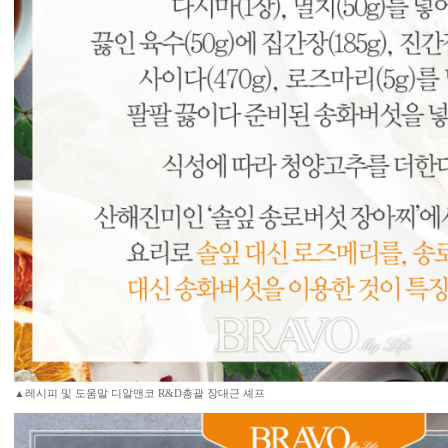
▲레시피 및 도움말 디알앤코 R&D총괄 장대근 셰프