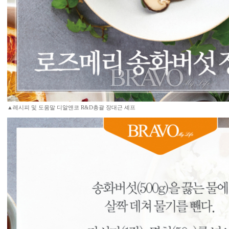
▲레시피 및 도움말 디알앤코 R&D총괄 장대근 셰프