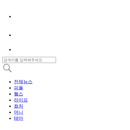
전체뉴스
피플
헬스
라이프
컬처
머니
테마