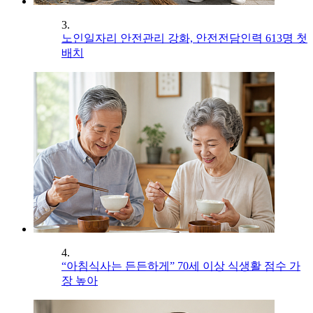
3.
노인일자리 안전관리 강화, 안전전담인력 613명 첫
배치
4.
“아침식사는 든든하게” 70세 이상 식생활 점수 가
장 높아