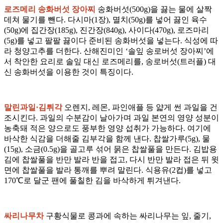
로즈메리 송화버섯 장아찌
송화버섯(500g)을 끓는 물에 살짝
데쳐 물기를 뺀다. 다시마(1장), 멸치(50g)를 넣어 끓인 육수
(50g)에 집간장(185g), 진간장(840g), 사이다(470g), 로즈마리
(5g)를 넣고 팔팔 끓이다 준비된 송화버섯을 넣는다. 식성에 따
라 청양고추를 더한다. 산해진미인 ‘솔잎 송로버섯 장아찌’에
서 착안한 요리로 솔잎 대신 로즈메리를, 송로버섯(트러플) 대
신 송화버섯을 이용한 것이 특징이다.
말린과일·김튀각
오렌지, 레몬, 파인애플 등 얇게 썬 과일을 건
조시킨다. 과일의 수분감이 날아가며 과일 본연의 영양 성분이
농축돼 적은 양으로도 풍부한 영양 섭취가 가능하다. 여기에
바삭한 식감을 더해줄 김부각을 함께 낸다. 찹쌀가루(5g), 물
(15g), 소금(0.5g)을 골고루 섞어 묽은 찹쌀풀을 만든다. 김밥용
김에 찹쌀풀을 반만 발라 반을 접고, 다시 반만 발라 접은 뒤 윗
면에 찹쌀풀을 발라 통깨를 뿌려 말린다. 식용유(2컵)를 넣고
170℃로 달군 팬에 풀칠한 김을 바삭하게 튀겨낸다.
싸리나무차
구황식물로 콩과에 속하는 싸리나무는 잎, 줄기,