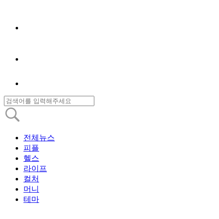
전체뉴스
피플
헬스
라이프
컬처
머니
테마