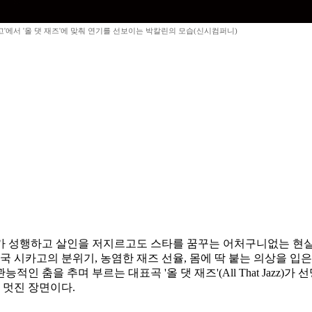
고'에서 '올 댓 재즈'에 맞춰 연기를 선보이는 박칼린의 모습(신시컴퍼니)
아가 성행하고 살인을 저지르고도 스타를 꿈꾸는 어처구니없는 현실
 미국 시카고의 분위기, 농염한 재즈 선율, 몸에 딱 붙는 의상을 
 춤을 추며 부르는 대표곡 '올 댓 재즈'(All That Jazz)
 멋진 장면이다.