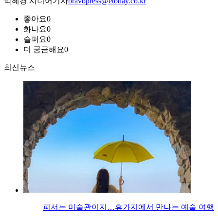
박혜경 시니어기자
bravopress@etoday.co.kr
좋아요
0
화나요
0
슬퍼요
0
더 궁금해요
0
최신뉴스
피서는 미술관이지…휴가지에서 만나는 예술 여행