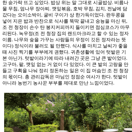
한 숟가락 뜨고 싶었다. 밥상 위는 말 그대로 시골밥상. 비름나
물 무침, 엄나무 장아찌. 깻잎볶음, 호박 무침, 김치, 전날에 담
갔다는 오이소박이, 굴비 구이가 상 한가득이었다. 완두콩을
넣어 지은 밥과 반찬으로 식사를 뚝딱 끝내고 숭늉을 마신 뒤,
조 전 청장이 손수 탄 봉지커피까지 들이키면 점심코스가 마무
리된다. 녹우정(조 전 청장 집의 랜드마크라고 할 수 있는 정자
이름. 나무와 숲을 가꾸는 사람들의 우정이 깃든 정자라는 뜻
이다) 정식이라 불러도 될 만했다. 식사를 마치고 날씨가 좋을
때 사진 찍기를 부부에게 권했다. 귀촌생활에 있어 텃밭은 기
본 아닌가. 텃밭이라기에 따라 내려간 곳은 그냥 큰 밭이었다.
고구마, 팥, 깻잎 없는 거 없이 다 있었다. 이 큰 밭의 고랑을 만
들고 구획을 나눠 정리 정돈하는 일은 이 집 머슴인 조 전 청장
의 몫이다. 총 관리감독은 마님인 정점순 여사가 한다. 텃밭이
아니라 농번기 농사꾼 부부를 제대로 만난 느낌이었다.