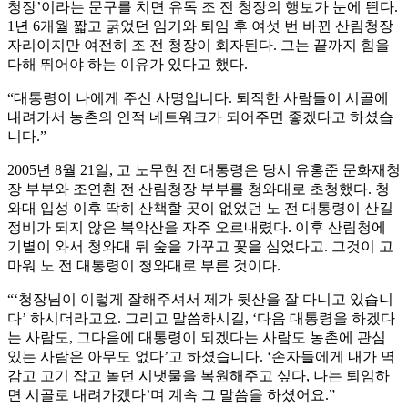
청장’이라는 문구를 치면 유독 조 전 청장의 행보가 눈에 띈다.
1년 6개월 짧고 굵었던 임기와 퇴임 후 여섯 번 바뀐 산림청장
자리이지만 여전히 조 전 청장이 회자된다. 그는 끝까지 힘을
다해 뛰어야 하는 이유가 있다고 했다.
“대통령이 나에게 주신 사명입니다. 퇴직한 사람들이 시골에
내려가서 농촌의 인적 네트워크가 되어주면 좋겠다고 하셨습
니다.”
2005년 8월 21일, 고 노무현 전 대통령은 당시 유홍준 문화재청
장 부부와 조연환 전 산림청장 부부를 청와대로 초청했다. 청
와대 입성 이후 딱히 산책할 곳이 없었던 노 전 대통령이 산길
정비가 되지 않은 북악산을 자주 오르내렸다. 이후 산림청에
기별이 와서 청와대 뒤 숲을 가꾸고 꽃을 심었다고. 그것이 고
마워 노 전 대통령이 청와대로 부른 것이다.
“‘청장님이 이렇게 잘해주셔서 제가 뒷산을 잘 다니고 있습니
다’ 하시더라고요. 그리고 말씀하시길, ‘다음 대통령을 하겠다
는 사람도, 그다음에 대통령이 되겠다는 사람도 농촌에 관심
있는 사람은 아무도 없다’고 하셨습니다. ‘손자들에게 내가 멱
감고 고기 잡고 놀던 시냇물을 복원해주고 싶다, 나는 퇴임하
면 시골로 내려가겠다’며 계속 그 말씀을 하셨어요.”