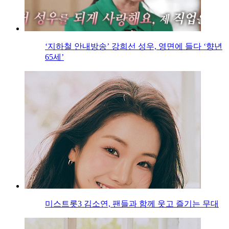
‘지하철 안내방송’ 강희선 성우, 영면에 들다 ‘향년
65세’
미스트롯3 김소연, 팬들과 함께 웃고 즐기는 무대