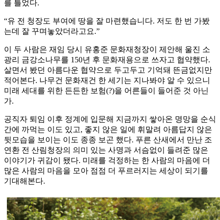
를 틀었다.
“유 전 청장도 부여에 땅을 잘 마련했습니다. 저도 한 번 가봤
는데 잘 꾸며놓았더라고요.”
이 두 사람은 재임 당시 유홍준 문화재청장이 제안해 울진 소
광리 금강소나무를 150년 후 문화재용으로 쓰자고 협약했다.
살면서 봤던 아름다운 협약으로 두고두고 기억돼 뜬금없지만
적어본다. 나무건 문화재건 한 세기는 지나봐야 알 수 있으니
미래 세대를 위한 든든한 보험(?)을 어른들이 들어준 것 아닌
가.
공직자 퇴임 이후 정계에 입문해 지금까지 쌓아온 명망을 순식
간에 까먹는 이도 있고, 좋지 않은 일에 휘말려 아름답지 않은
뒷모습을 보이는 이도 종종 보곤 했다. 푸른 산새에서 만난 조
연환 전 산림청장의 의미 있는 사명과 서슴없이 들려준 많은
이야기가 귀감이 됐다. 미래를 걱정하는 한 사람의 마음에 더
많은 사람의 마음을 모아 점점 더 푸르러지는 세상이 되기를
기대해본다.