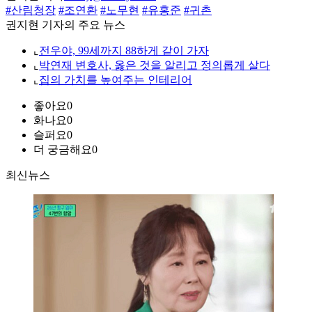
#산림청장
#조연환
#노무현
#유홍준
#귀촌
권지현 기자의 주요 뉴스
⌞
전우야, 99세까지 88하게 같이 가자
⌞
박연재 변호사, 옳은 것을 알리고 정의롭게 살다
⌞
집의 가치를 높여주는 인테리어
좋아요
0
화나요
0
슬퍼요
0
더 궁금해요
0
최신뉴스