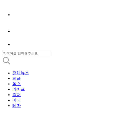
전체뉴스
피플
헬스
라이프
컬처
머니
테마