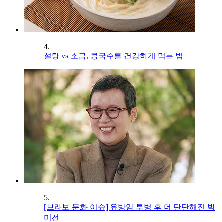
4.
설탕 vs 소금, 콩국수를 건강하게 먹는 법
5.
[브라보 문화 이슈] 유방암 투병 후 더 단단해진 박
미선