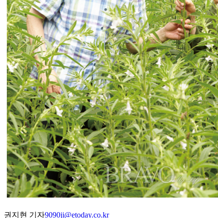
권지현 기자
9090ji@etoday.co.kr