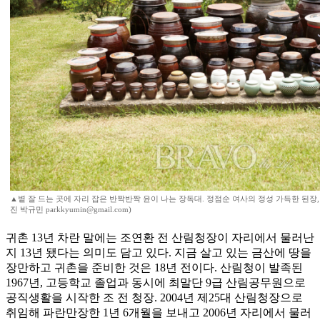
▲볕 잘 드는 곳에 자리 잡은 반짝반짝 윤이 나는 장독대. 정점순 여사의 정성 가득한 된장, 
진 박규민 parkkyumin@gmail.com)
귀촌 13년 차란 말에는 조연환 전 산림청장이 자리에서 물러난
지 13년 됐다는 의미도 담고 있다. 지금 살고 있는 금산에 땅을
장만하고 귀촌을 준비한 것은 18년 전이다. 산림청이 발족된
1967년, 고등학교 졸업과 동시에 최말단 9급 산림공무원으로
공직생활을 시작한 조 전 청장. 2004년 제25대 산림청장으로
취임해 파란만장한 1년 6개월을 보내고 2006년 자리에서 물러