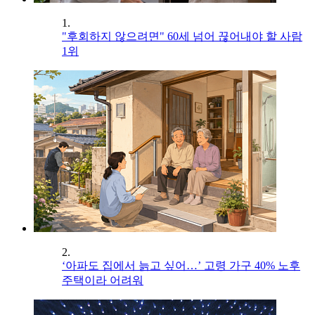
1.
"후회하지 않으려면" 60세 넘어 끊어내야 할 사람
1위
2.
‘아파도 집에서 늙고 싶어…’ 고령 가구 40% 노후
주택이라 어려워