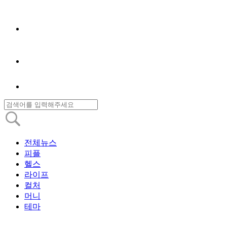
전체뉴스
피플
헬스
라이프
컬처
머니
테마