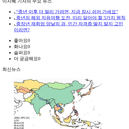
이지혜 기자의 주요 뉴스
⌞
“중년 이후 더 멀리 가려면, 지금 잠시 쉬어 가세요”
⌞
중년의 해외 자유여행 도전, 미리 알아야 할 5가지 원칙
⌞
중장년 재취업 양날의 검, 민간 자격증 딸지 말지 고민
이라면?
좋아요
0
화나요
0
슬퍼요
0
더 궁금해요
0
최신뉴스