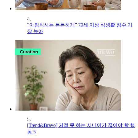
4.
“아침식사는 든든하게” 70세 이상 식생활 점수 가
장 높아
5.
[Trend&Bravo] 거절 못 하는 시니어가 끊어야 할 행
동 5