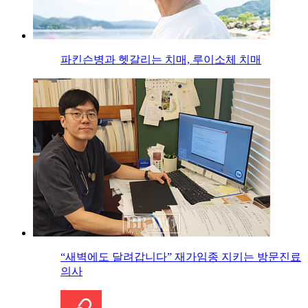
파킨슨병과 헷갈리는 치매, 루이소체 치매
“새벽에도 달려갑니다” 재가임종 지키는 방문진료
의사