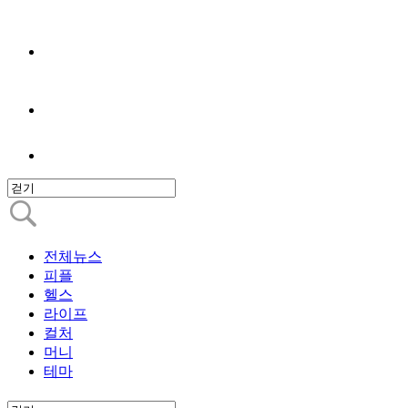
전체뉴스
피플
헬스
라이프
컬처
머니
테마