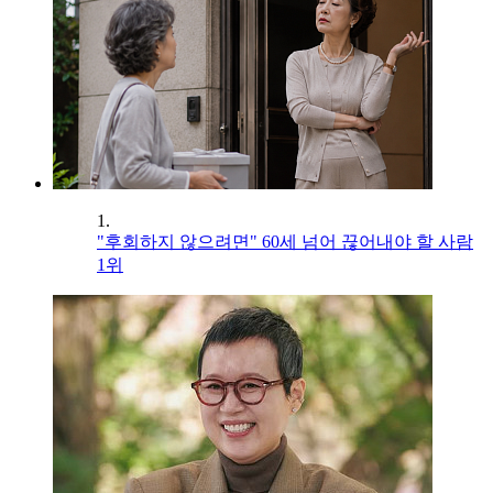
1.
"후회하지 않으려면" 60세 넘어 끊어내야 할 사람
1위