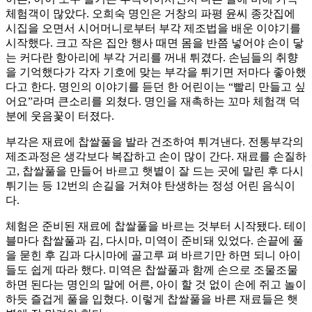
체험객이 많았다. 오희숙 명인은 거창의 파평 윤씨 종갓집에
시집을 오면서 시어머니로부터 부각 제조법을 배운 이야기를
시작했다. 크고 작은 집안 행사 때면 몸을 반쯤 넣어야 손이 닿
는 커다란 항아리에 부각 거리를 꺼내 튀겼다. 손님들의 취향
을 기억했다가 각자 기호에 맞는 부각을 튀기면 저마다 좋아했
다고 한다. 명인의 이야기를 듣던 한 어린이는 “빨리 만들고 싶
어요”라며 큰소리를 외쳤다. 명인을 재촉하는 꼬마 체험객 덕
분에 웃음꽃이 터졌다.
부각은 재료에 찹쌀풀을 발라 건조하여 튀겨낸다. 전통부각의
제조과정은 생각보다 복잡하고 손이 많이 간다. 재료를 손질하
고, 찹쌀풀을 만들어 바르고 햇볕이 잘 드는 곳에 말린 후 다시
튀기는 등 12번의 손길을 거쳐야 탄생하는 정성 어린 음식이
다.
체험은 준비된 재료에 찹쌀풀을 바르는 것부터 시작됐다. 테이
블마다 찹쌀풀과 김, 다시마, 미역이 준비돼 있었다. 손끝에 풀
을 묻힌 후 김과 다시마에 골고루 펴 바르기만 하면 되니 아이
들도 쉽게 따라 했다. 미역은 찹쌀풀과 함께 손으로 조물조물
하면 된다는 명인의 말에 어른, 아이 할 것 없이 손에 쥐고 놀이
하듯 즐겁게 풀을 입혔다. 이렇게 찹쌀풀을 바른 재료들은 햇