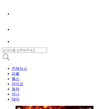
전체뉴스
피플
헬스
라이프
컬처
머니
테마