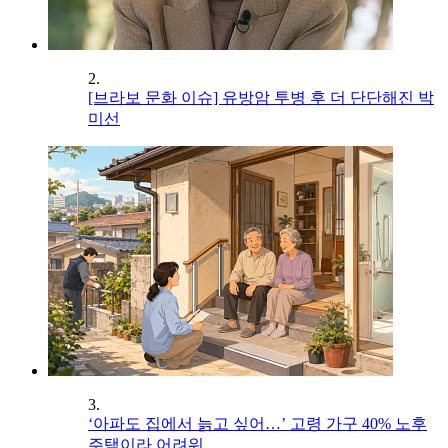
2.
[브라보 문화 이슈] 유방암 투병 후 더 단단해진 박
미선
3.
‘아파도 집에서 늙고 싶어…’ 고령 가구 40% 노후
주택이라 어려워