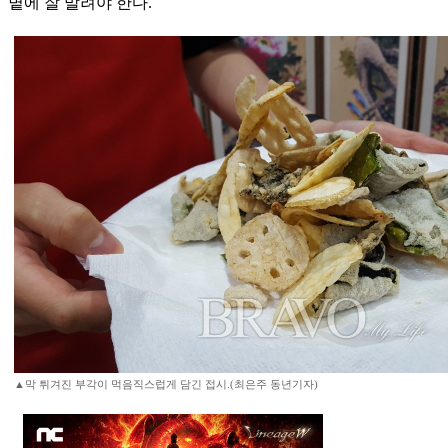
볕에 잘 말려야 한다.
▲막 튀겨진 부각이 먹음직스럽게 담긴 접시.(최은주 동년기자)