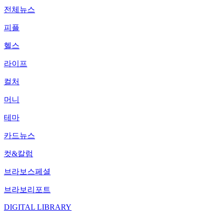
전체뉴스
피플
헬스
라이프
컬처
머니
테마
카드뉴스
컷&칼럼
브라보스페셜
브라보리포트
DIGITAL LIBRARY