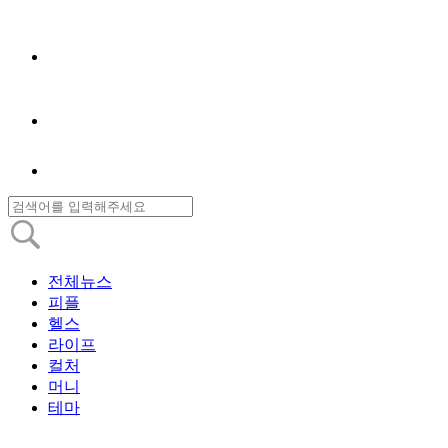
전체뉴스
피플
헬스
라이프
컬처
머니
테마