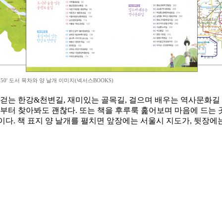
50' 도서 목차와 양 날개 이미지(넥서스BOOKS)
 걷는 한강&천변길, 재미있는 골목길, 걸으며 배우는 역사문화길 
길부터 찾아봐도 괜찮다. 또는 책을 후루룩 훑어보며 마음에 드는 
방법이다. 책 표지 양 날개를 펼치면 앞장에는 서울시 지도가, 뒷장