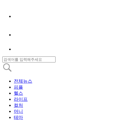
전체뉴스
피플
헬스
라이프
컬처
머니
테마